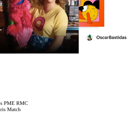
hées PME RMC
ris Match