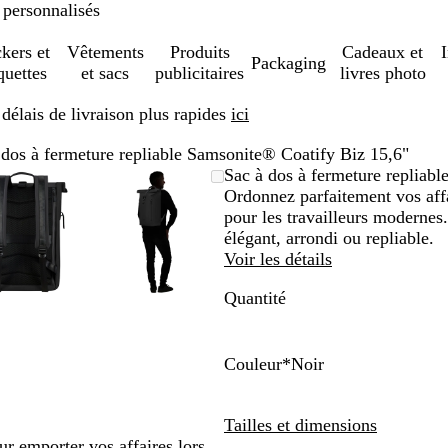
 personnalisés
ckers et
Vêtements
Produits
Cadeaux et
Packaging
quettes
et sacs
publicitaires
livres photo
élais de livraison plus rapides
ici
 dos à fermeture repliable Samsonite® Coatify Biz 15,6"
Image
Zoom
Utilisez
Cliquez
Image
Zoom
Utilisez
Cliquez
Sac à dos à fermeture repliab
zoomable
au
les
pour
zoomable
au
les
pour
Ordonnez parfaitement vos affai
minimum
touches
développer
minimum
touches
développer
pour les travailleurs moderne
plus
plus
élégant, arrondi ou repliable.
et
et
Voir les détails
moins
moins
Quantité
pour
pour
zoomer
zoomer
et
et
les
les
Couleur
*
Noir
touches
touches
N
B
V
S
R
Q
fléchées
fléchées
o
l
e
a
o
u
Tailles et dimensions
pour
pour
i
e
r
b
s
a
ur emporter vos affaires lors
faire
faire
r
u
t
l
e
r