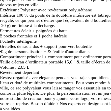
de vos trajets en ville.
défiler
défiler
défiler
Extérieur : Polyester avec revêtement polyuréthane
Intérieur 100 % du poids de la doublure intérieure est fabriqu
recyclé, ce qui permet d'éviter que l'équivalent de 8 bouteille
20 g) ne finisse à la décharge.
Fermetures éclair + poignées du haut
2 poches frontales et 1 poche latérale
Pochette intelligente
Bretelles de sac à dos + support pour vert bouteille
Tag de personnalisation + & feuille d'autocollants
Compartiment principal + compartiment pour ordinateur port
Taille d'écran d’ordinateur portable 15,6 " & taille d’écran de 
Volume : 23,5 L
Revêtement déperlant
Restez organisé avec élégance pendant vos trajets quotidiens g
l’eau et doté de multiples compartiments. Pour vous rendre à 
ville, ce sac polyvalent vous laisse ranger vos essentiels en to
contre la pluie légère. De plus, la personnalisation est un jeu
notre studio de création pour y ajouter votre logo, votre mes
votre entreprise. Besoin d’aide ? Nos experts en design sont 
à vos idées.