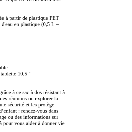
défiler
défiler
e
t
z
ée à partir de plastique PET
s d'eau en plastique (0,5 L –
able
tablette 10,5 "
râce à ce sac à dos résistant à
des réunions ou explorer la
ute sécurité et les protège
 d’enfant : rendez-vous dans
sage ou des informations sur
là pour vous aider à donner vie