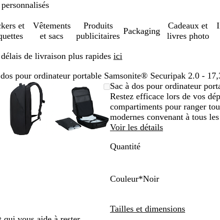
 personnalisés
ckers et
Vêtements
Produits
Cadeaux et
Packaging
quettes
et sacs
publicitaires
livres photo
élais de livraison plus rapides
ici
 dos pour ordinateur portable Samsonite® Securipak 2.0 - 17,
Image
Zoom
Utilisez
Cliquez
Image
Zoom
Utilisez
Cliquez
Sac à dos pour ordinateur por
le
zoomable
au
les
pour
zoomable
au
les
pour
Restez efficace lors de vos dé
um
per
minimum
touches
développer
minimum
touches
développer
compartiments pour ranger tout
plus
plus
modernes convenant à tous les
et
et
Voir les détails
moins
moins
Quantité
pour
pour
zoomer
zoomer
et
et
les
les
Couleur
*
Noir
touches
touches
N
B
s
fléchées
fléchées
o
l
Tailles et dimensions
pour
pour
i
e
 qui vous aide à rester
faire
faire
r
u