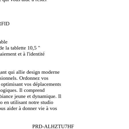
défiler
défiler
f
o
n
 RFID
c
é
able
de la tablette 10,5 "
iement et à l'identité
ant qui allie design moderne
ssionnels. Ordonnez vos
t optimisant vos déplacements
ologiques. Il comprend
biance jeune et dynamique. Il
o en utilisant notre studio
ous aider à donner vie à vos
PRD-ALHZTU7HF