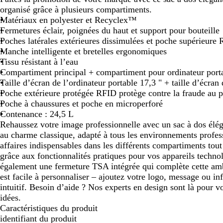
organisé grâce à plusieurs compartiments.
défiler
défiler
défiler
défiler
Matériaux en polyester et Recyclex™
Fermetures éclair, poignées du haut et support pour bouteille
Poches latérales extérieures dissimulées et poche supérieure
Manche intelligente et bretelles ergonomiques
Tissu résistant à l’eau
Compartiment principal + compartiment pour ordinateur port
Taille d’écran de l’ordinateur portable 17,3 " + taille d’écran 
Poche extérieure protégée RFID protège contre la fraude au pa
Poche à chaussures et poche en microperforé
Contenance : 24,5 L
Rehaussez votre image professionnelle avec un sac à dos élég
au charme classique, adapté à tous les environnements profe
affaires indispensables dans les différents compartiments tou
grâce aux fonctionnalités pratiques pour vos appareils techn
également une fermeture TSA intégrée qui complète cette am
est facile à personnaliser – ajoutez votre logo, message ou inf
intuitif. Besoin d’aide ? Nos experts en design sont là pour v
idées.
Caractéristiques du produit
identifiant du produit