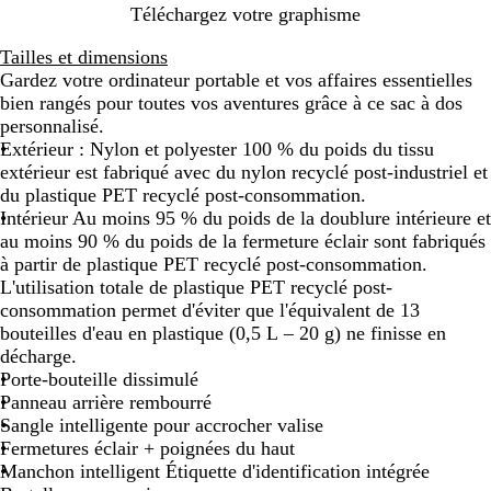
N
J
N
L
Téléchargez votre graphisme
o
a
u
i
Tailles et dimensions
i
u
i
e
Gardez votre ordinateur portable et vos affaires essentielles
r
n
t
r
bien rangés pour toutes vos aventures grâce à ce sac à dos
e
s
r
personnalisé.
b
e
Extérieur : Nylon et polyester 100 % du poids du tissu
l
g
extérieur est fabriqué avec du nylon recyclé post-industriel et
e
r
du plastique PET recyclé post-consommation.
u
i
Intérieur Au moins 95 % du poids de la doublure intérieure et
e
m
au moins 90 % du poids de la fermeture éclair sont fabriqués
s
p
à partir de plastique PET recyclé post-consommation.
a
L'utilisation totale de plastique PET recyclé post-
n
consommation permet d'éviter que l'équivalent de 13
t
bouteilles d'eau en plastique (0,5 L – 20 g) ne finisse en
décharge.
Porte-bouteille dissimulé
Panneau arrière rembourré
Sangle intelligente pour accrocher valise
Fermetures éclair + poignées du haut
Manchon intelligent Étiquette d'identification intégrée