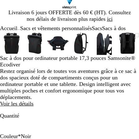
Diapositive
Livraison 6 jours OFFERTE dès 60 € (HT). Consultez
1
nos délais de livraison plus rapides
ici
sur
Accueil
Sacs et vêtements personnalisés
Sacs
Sacs à dos
1
...
Diapositive
Image
Zoom
Utilisez
Cliquez
Image
Zoom
Utilisez
Cliquez
Image
Zoom
Utilisez
Cliquez
Image
Zoom
Utilisez
Cliquez
Image
Zoom
Utilisez
Cliquez
Imag
Zoo
Utili
Cliq
1
zoomable
au
les
pour
zoomable
au
les
pour
zoomable
au
les
pour
zoomable
au
les
pour
zoomable
au
les
pour
zoom
au
les
pour
sur
minimum
touches
développer
minimum
touches
développer
minimum
touches
développer
minimum
touches
développer
minimum
touches
développer
min
touc
déve
6
plus
plus
plus
plus
plus
plus
Sac à dos pour ordinateur portable 17,3 pouces Samsonite®
et
et
et
et
et
et
Ecodiver
moins
moins
moins
moins
moins
moin
Restez organisé lors de toutes vos aventures grâce à ce sac à
pour
pour
pour
pour
pour
pour
dos spacieux doté de compartiments conçus pour un
zoomer
zoomer
zoomer
zoomer
zoomer
zoom
ordinateur portable et une tablette. Design intelligent avec
et
et
et
et
et
et
multiples poches et confort ergonomique pour tous vos
les
les
les
les
les
les
déplacements.
touches
touches
touches
touches
touches
touc
Voir les détails
fléchées
fléchées
fléchées
fléchées
fléchées
fléch
pour
pour
pour
pour
pour
pour
Quantité
faire
faire
faire
faire
faire
faire
défiler
défiler
défiler
défiler
défiler
défil
Couleur
*
Noir