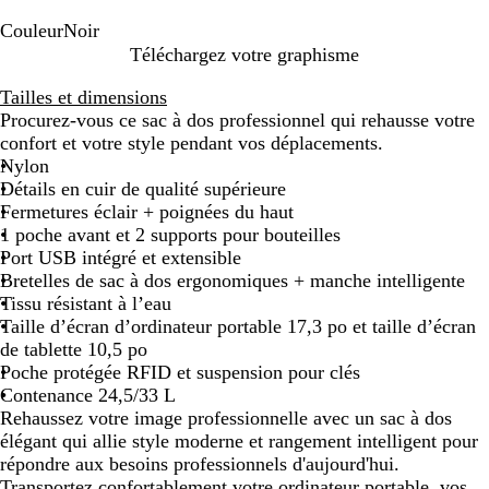
Couleur
Noir
N
Téléchargez votre graphisme
o
Tailles et dimensions
i
Procurez-vous ce sac à dos professionnel qui rehausse votre
r
confort et votre style pendant vos déplacements.
Nylon
Détails en cuir de qualité supérieure
Fermetures éclair + poignées du haut
1 poche avant et 2 supports pour bouteilles
Port USB intégré et extensible
Bretelles de sac à dos ergonomiques + manche intelligente
Tissu résistant à l’eau
Taille d’écran d’ordinateur portable 17,3 po et taille d’écran
de tablette 10,5 po
Poche protégée RFID et suspension pour clés
Contenance 24,5/33 L
Rehaussez votre image professionnelle avec un sac à dos
élégant qui allie style moderne et rangement intelligent pour
répondre aux besoins professionnels d'aujourd'hui.
Transportez confortablement votre ordinateur portable, vos