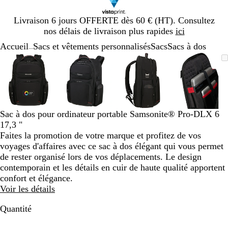
Diapositive
Livraison 6 jours OFFERTE dès 60 € (HT). Consultez
1
nos délais de livraison plus rapides
ici
sur
Accueil
Sacs et vêtements personnalisés
Sacs
Sacs à dos
1
...
Diapositive
Image
Zoom
Utilisez
Cliquez
Image
Zoom
Utilisez
Cliquez
Image
Zoom
Utilisez
Cliquez
Image
Zoom
Utilisez
Cliquez
1
zoomable
au
les
pour
zoomable
au
les
pour
zoomable
au
les
pour
zoomab
au
les
pour
sur
minimum
touches
développer
minimum
touches
développer
minimum
touches
développer
minim
touches
dévelop
4
plus
plus
plus
plus
et
et
et
et
moins
moins
moins
moins
Sac à dos pour ordinateur portable Samsonite® Pro-DLX 6
pour
pour
pour
pour
17,3 "
zoomer
zoomer
zoomer
zoomer
Faites la promotion de votre marque et profitez de vos
et
et
et
et
voyages d'affaires avec ce sac à dos élégant qui vous permet
les
les
les
les
de rester organisé lors de vos déplacements. Le design
touches
touches
touches
touches
contemporain et les détails en cuir de haute qualité apportent
fléchées
fléchées
fléchées
fléchée
confort et élégance.
pour
pour
pour
pour
Voir les détails
faire
faire
faire
faire
défiler
défiler
défiler
défiler
Quantité