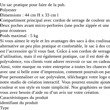
Un sac pratique pour faire de la pub.
défiler
défiler
Polyester
Dimensions : 44 cm H x 33 cm l
Compartiment principal avec cordon de serrage de couleur as
Deux poches avant micro-perforées (une poche zippée et une p
pour écouteurs
Poids maximal : 5 kg
Si vous aimez le style et les avantages des sacs à dos couliss
alternative un peu plus pratique et confortable, le sac à dos 
est l’accessoire qu’il vous faut. Grâce à son cordon de serrage
d’utilisation, mais il est également pratique, car il est doté d
polyvalence, vos clients vont adorer recevoir ce sac en cadeau
Ainsi, votre marque ou votre entreprise a toutes les chances d’
avec une si belle zone d’impression, comment pourrait-on pas
Pour personnaliser ce sac polyvalent, téléchargez votre logo e
notre studio de création interactif. Vous pourrez ensuite ajout
couleur et son style en toute simplicité. Nos graphistes se tien
vous avez besoin d’aide ou d’un avis sur votre création.
Caractéristiques du produit
identifiant du produit
Type