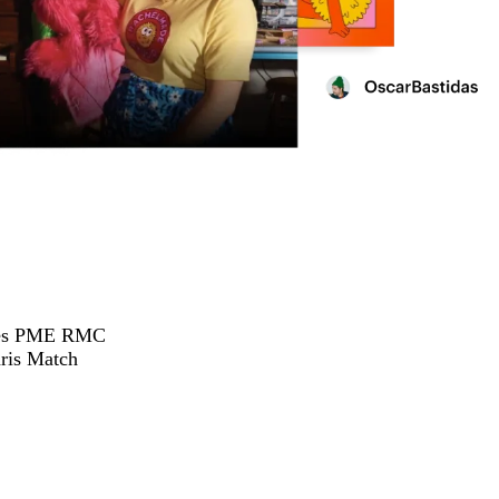
hées PME RMC
ris Match