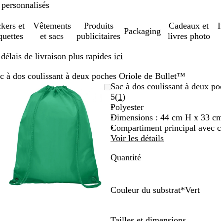
 personnalisés
ckers et
Vêtements
Produits
Cadeaux et
Packaging
quettes
et sacs
publicitaires
livres photo
élais de livraison plus rapides
ici
c à dos coulissant à deux poches Oriole de Bullet™
Image
Zoom
Utilisez
Cliquez
Sac à dos coulissant à deux p
zoomable
au
les
pour
Lire
5
(
1
)
minimum
touches
développer
les
Polyester
plus
1
Dimensions : 44 cm H x 33 cm
et
avis
Compartiment principal avec c
moins
Voir les détails
pour
Quantité
zoomer
et
les
touches
Couleur du substrat
*
Vert
fléchées
V
N
pour
e
o
Tailles et dimensions
faire
r
i