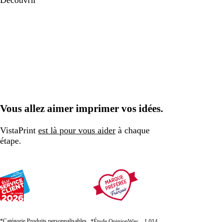
Découvrir
Vous allez aimer imprimer vos idées.
VistaPrint
est là pour vous aider
à chaque
étape.
*Catégorie Produits personnalisables
*Étude OpinionWay – 1 014