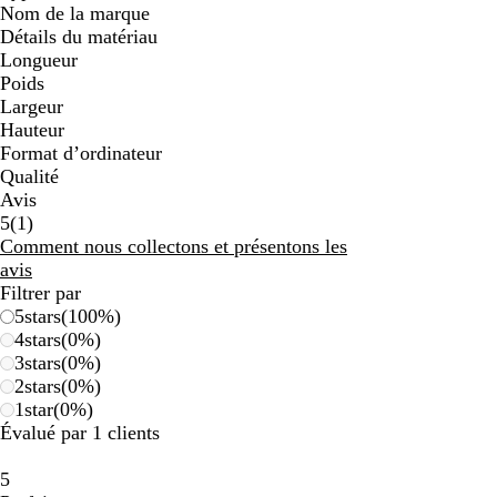
Nom de la marque
Détails du matériau
Longueur
Poids
Largeur
Hauteur
Format d’ordinateur
Qualité
Avis
1
5
(
1
)
avis
Comment nous collectons et présentons les
avis
Filtrer par
5
stars
(
100
%)
4
stars
(
0
%)
3
stars
(
0
%)
2
stars
(
0
%)
1
star
(
0
%)
Évalué par 1 clients
5