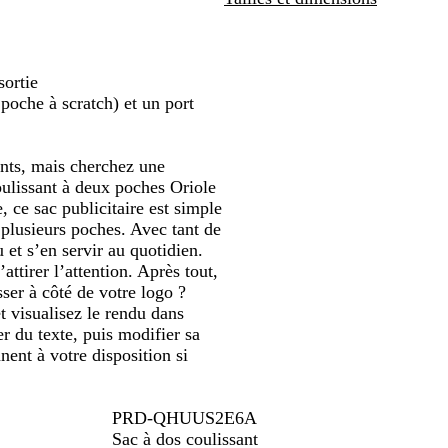
défiler
t
r
u
n
sortie
i
oche à scratch) et un port
ants, mais cherchez une
coulissant à deux poches Oriole
, ce sac publicitaire est simple
e plusieurs poches. Avec tant de
 et s’en servir au quotidien.
attirer l’attention. Après tout,
ser à côté de votre logo ?
t visualisez le rendu dans
er du texte, puis modifier sa
nent à votre disposition si
PRD-QHUUS2E6A
Sac à dos coulissant