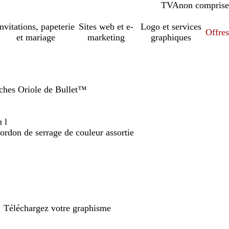
TVA
comprise
non comprise
Invitations, papeterie
Sites web et e-
Logo et services
Offres
et mariage
marketing
graphiques
oches Oriole de Bullet™
 l
ordon de serrage de couleur assortie
Téléchargez votre graphisme