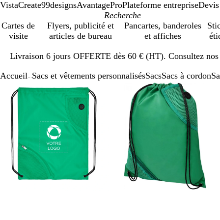
VistaCreate
99designs
AvantagePro
Plateforme entreprise
Devis
Cartes de
Flyers, publicité et
Pancartes, banderoles
Sti
visite
articles de bureau
et affiches
éti
Diapositive
Livraison 6 jours OFFERTE dès 60 € (HT). Consultez nos d
1
sur
Accueil
Sacs et vêtements personnalisés
Sacs
Sacs à cordon
Sa
1
...
Diapositive
Image
Zoom
Utilisez
Cliquez
Image
Zoom
Utilisez
Cliquez
1
zoomable
au
les
pour
zoomable
au
les
pour
sur
minimum
touches
développer
minimum
touches
développer
3
plus
plus
et
et
moins
moins
pour
pour
zoomer
zoomer
et
et
les
les
touches
touches
fléchées
fléchées
pour
pour
faire
faire