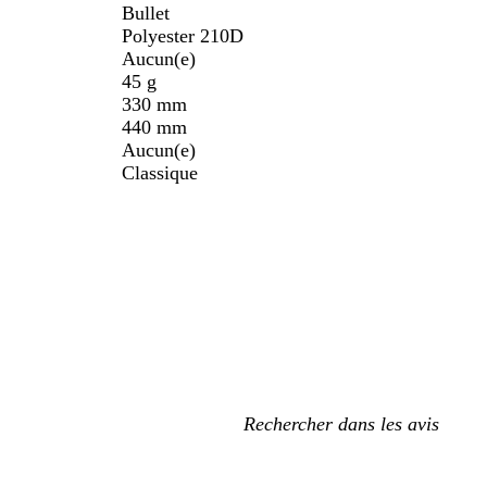
Bullet
Polyester 210D
Aucun(e)
45 g
330 mm
440 mm
Aucun(e)
Classique
Mes
recherches
saisies