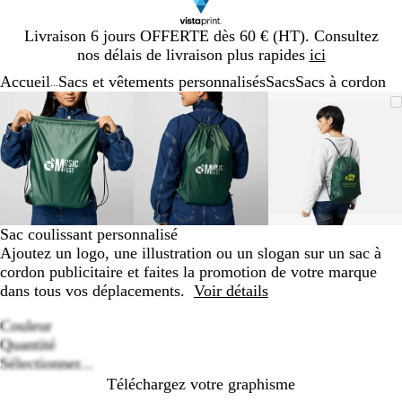
Diapositive
Livraison 6 jours OFFERTE dès 60 € (HT). Consultez
1
nos délais de livraison plus rapides
ici
sur
Accueil
Sacs et vêtements personnalisés
Sacs
Sacs à cordon
1
...
Diapositive
Image
Zoom
Utilisez
Cliquez
Image
Zoom
Utilisez
Cliquez
Image
Zoom
Utilisez
Cliquez
1
zoomable
au
les
pour
zoomable
au
les
pour
zoomable
au
les
pour
sur
minimum
touches
développer
minimum
touches
développer
minimum
touches
développe
3
plus
plus
plus
et
et
et
moins
moins
moins
pour
pour
pour
zoomer
zoomer
zoomer
Sac coulissant personnalisé
et
et
et
Ajoutez un logo, une illustration ou un slogan sur un sac à
les
les
les
cordon publicitaire et faites la promotion de votre marque
touches
touches
touches
dans tous vos déplacements.
Voir détails
fléchées
fléchées
fléchées
pour
pour
pour
Couleur
B
V
B
R
J
N
faire
faire
faire
Quantité
Loading
l
e
l
o
a
o
défiler
défiler
défiler
Sélectionner...
options
a
r
e
u
u
i
Téléchargez votre graphisme
n
t
u
g
n
r