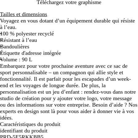
N
N
J
Téléchargez votre graphisme
o
u
a
Tailles et dimensions
i
i
u
Voyagez en vous dotant d’un équipement durable qui résiste
r
t
n
à l’eau.
s
e
100 % polyester recyclé
b
Résistant à l’eau
l
Bandoulières
e
Étiquette d'adresse intégrée
u
Volume : 90 L
e
Embarquez pour votre prochaine aventure avec ce sac de
s
sport personnalisable – un compagnon qui allie style et
fonctionnalité. Il est parfait pour les escapades d’un week-
end et les voyages de longue durée. De plus, la
personnalisation est un jeu d’enfant : rendez-vous dans notre
studio de création pour y ajouter votre logo, votre message
ou des informations sur votre entreprise. Besoin d’aide ? Nos
experts en design sont là pour vous aider à donner vie à vos
idées.
Caractéristiques du produit
identifiant du produit
PRD-5E5RKKBB5