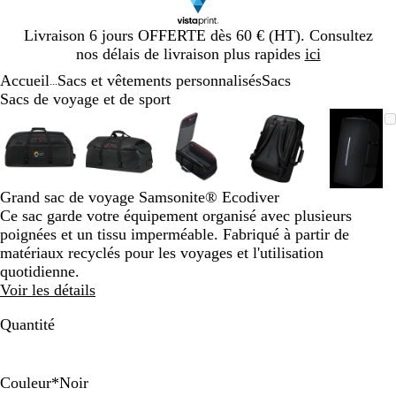
Diapositive
Livraison 6 jours OFFERTE dès 60 € (HT). Consultez
1
nos délais de livraison plus rapides
ici
sur
Accueil
Sacs et vêtements personnalisés
Sacs
1
...
Sacs de voyage et de sport
Diapositive
Image
Zoom
Utilisez
Cliquez
Image
Zoom
Utilisez
Cliquez
Image
Zoom
Utilisez
Cliquez
Image
Zoom
Utilisez
Cliquez
Image
Zoom
Utilis
Cliqu
1
zoomable
au
les
pour
zoomable
au
les
pour
zoomable
au
les
pour
zoomable
au
les
pour
zooma
au
les
pour
sur
minimum
touches
développer
minimum
touches
développer
minimum
touches
développer
minimum
touches
développer
mini
touch
dével
5
plus
plus
plus
plus
plus
et
et
et
et
et
Grand sac de voyage Samsonite® Ecodiver
moins
moins
moins
moins
moins
Ce sac garde votre équipement organisé avec plusieurs
pour
pour
pour
pour
pour
poignées et un tissu imperméable. Fabriqué à partir de
zoomer
zoomer
zoomer
zoomer
zoome
matériaux recyclés pour les voyages et l'utilisation
et
et
et
et
et
quotidienne.
les
les
les
les
les
Voir les détails
touches
touches
touches
touches
touch
fléchées
fléchées
fléchées
fléchées
fléché
Quantité
pour
pour
pour
pour
pour
faire
faire
faire
faire
faire
défiler
défiler
défiler
défiler
défile
Couleur
*
Noir