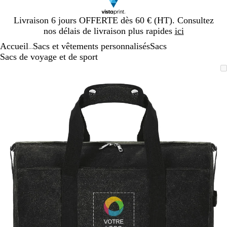
Diapositive
Livraison 6 jours OFFERTE dès 60 € (HT). Consultez
1
nos délais de livraison plus rapides
ici
sur
Accueil
Sacs et vêtements personnalisés
Sacs
1
...
Sacs de voyage et de sport
Diapositive
Image
Zoom
Utilisez
Cliquez
1
zoomable
au
les
pour
sur
minimum
touches
développer
1
plus
et
moins
pour
zoomer
et
les
touches
fléchées
pour
faire
défiler