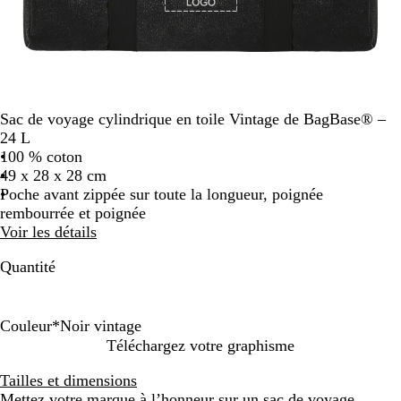
Sac de voyage cylindrique en toile Vintage de BagBase® –
24 L
100 % coton
49 x 28 x 28 cm
Poche avant zippée sur toute la longueur, poignée
rembourrée et poignée
Voir les détails
Quantité
Couleur
*
Noir vintage
N
V
Téléchargez votre graphisme
o
e
Tailles et dimensions
i
r
Mettez votre marque à l’honneur sur un sac de voyage
r
t