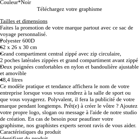
Couleur
*
Noir
R
N
B
O
C
Téléchargez votre graphisme
o
o
l
r
a
Tailles et dimensions
u
i
e
a
m
Faites la promotion de votre marque partout avec ce sac de
g
r
u
n
o
voyage personnalisé.
e
d
g
u
Polyester 600D
e
e
f
62 x 26 x 30 cm
m
l
Grand compartiment central zippé avec zip circulaire,
i
a
2 poches latérales zippées et grand compartiment avant zippé
n
g
Deux poignées confortables en nylon et bandoulière ajustable
u
e
et amovible
i
48,4 litres
t
Ce modèle pratique et tendance affichera le nom de votre
entreprise lorsque vous vous rendrez à la salle de sport ou
que vous voyagerez. Polyvalent, il fera la publicité de votre
marque pendant longtemps. Prêt(e) à créer le vôtre ? Ajoutez
votre propre logo, slogan ou message à l'aide de notre studio
de création. En cas de besoin pour peaufiner votre
graphisme, nos graphistes experts seront ravis de vous aider.
Caractéristiques du produit
identifiant du produit