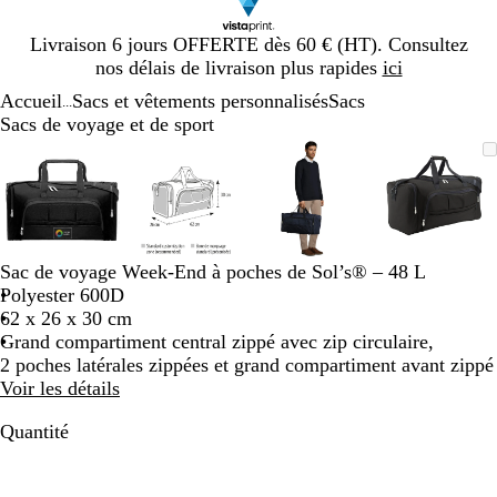
Diapositive
Livraison 6 jours OFFERTE dès 60 € (HT). Consultez
1
nos délais de livraison plus rapides
ici
sur
Accueil
Sacs et vêtements personnalisés
Sacs
1
...
Sacs de voyage et de sport
Diapositive
Image
Zoom
Utilisez
Cliquez
Image
Zoom
Utilisez
Cliquez
Image
Zoom
Utilisez
Cliquez
Image
Zoom
Utilisez
Cliquez
1
zoomable
au
les
pour
zoomable
au
les
pour
zoomable
au
les
pour
zoomab
au
les
pour
sur
minimum
touches
développer
minimum
touches
développer
minimum
touches
développer
minim
touches
dévelop
4
plus
plus
plus
plus
et
et
et
et
moins
moins
moins
moins
Sac de voyage Week-End à poches de Sol’s® – 48 L
pour
pour
pour
pour
Polyester 600D
zoomer
zoomer
zoomer
zoomer
62 x 26 x 30 cm
et
et
et
et
Grand compartiment central zippé avec zip circulaire,
les
les
les
les
2 poches latérales zippées et grand compartiment avant zippé
touches
touches
touches
touches
Voir les détails
fléchées
fléchées
fléchées
fléchée
pour
pour
pour
pour
Quantité
faire
faire
faire
faire
défiler
défiler
défiler
défiler