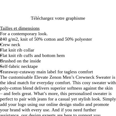
e
G
B
r
l
e
a
y
c
Téléchargez votre graphisme
k
Tailles et dimensions
For a contemporary look.
240 g/m2, knit of 50% cotton and 50% polyester
Crew neck
Flat knit rib collar
Flat knit rib cuffs and bottom hem
Brushed on the inside
Self-fabric necktape
Tearaway-cutaway main label for tagless comfort
The customisable Elevate Zenon Men’s Crewneck Sweater is
the ideal match for everyday comfort. This cosy sweater with
poly-cotton blend delivers superior softness against the skin
– and feels great. What’s more, this personalised sweater is
perfect to pair with jeans for a casual yet stylish look. Simply
add your logo using our online design studio and promote
your brand with every use. And if you need further
assistance, our design experts are here to support you.