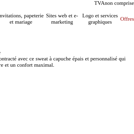
TVA
comprise
non comprise
Invitations, papeterie
Sites web et e-
Logo et services
Offres
et mariage
marketing
graphiques
e
contracté avec ce sweat à capuche épais et personnalisé qui
re et un confort maximal.