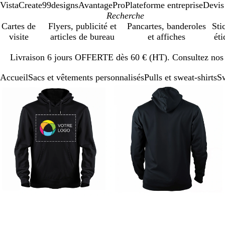
VistaCreate
99designs
AvantagePro
Plateforme entreprise
Devis
Cartes de
Flyers, publicité et
Pancartes, banderoles
Sti
visite
articles de bureau
et affiches
éti
Diapositive
Livraison 6 jours OFFERTE dès 60 € (HT). Consultez nos d
1
sur
Accueil
Sacs et vêtements personnalisés
Pulls et sweat-shirts
Sw
1
Diapositive
Image
Zoom
Utilisez
Cliquez
Image
Zoom
Utilisez
Cliquez
1
zoomable
au
les
pour
zoomable
au
les
pour
sur
minimum
touches
développer
minimum
touches
développer
3
plus
plus
et
et
moins
moins
pour
pour
zoomer
zoomer
et
et
les
les
touches
touches
fléchées
fléchées
pour
pour
faire
faire