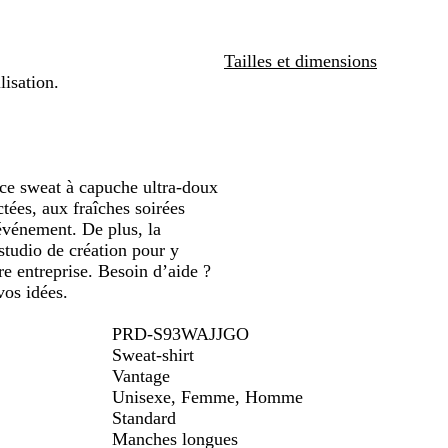
n
défiler
e
Tailles et dimensions
lisation.
 ce sweat à capuche ultra-doux
ctées, aux fraîches soirées
événement. De plus, la
studio de création pour y
re entreprise. Besoin d’aide ?
vos idées.
PRD-S93WAJJGO
Sweat-shirt
Vantage
Unisexe, Femme, Homme
Standard
Manches longues