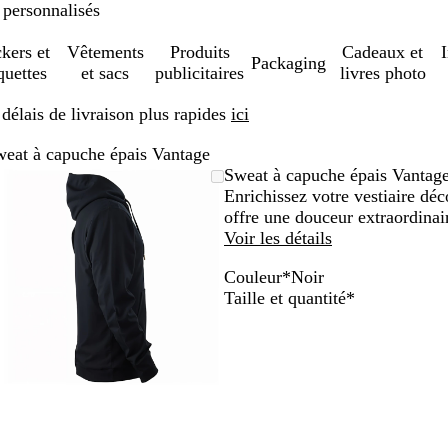
 personnalisés
ckers et
Vêtements
Produits
Cadeaux et
Packaging
quettes
et sacs
publicitaires
livres photo
élais de livraison plus rapides
ici
eat à capuche épais Vantage
Image
Zoom
Utilisez
Cliquez
Sweat à capuche épais Vantag
zoomable
au
les
pour
Enrichissez votre vestiaire dé
minimum
touches
développer
offre une douceur extraordinai
plus
Voir les détails
et
Couleur
*
Noir
moins
N
B
Obligatoire
Taille et quantité
*
pour
o
l
zoomer
i
e
et
r
u
les
m
touches
a
fléchées
r
pour
i
faire