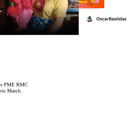
hées PME RMC
ris Match