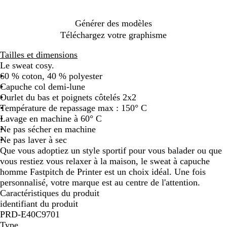
a
m
i
e
n
e
n
r
Générer des modèles
e
Téléchargez votre graphisme
Tailles et dimensions
Le sweat cosy.
60 % coton, 40 % polyester
Capuche col demi-lune
Ourlet du bas et poignets côtelés 2x2
Température de repassage max : 150° C
Lavage en machine à 60° C
Ne pas sécher en machine
Ne pas laver à sec
Que vous adoptiez un style sportif pour vous balader ou que
vous restiez vous relaxer à la maison, le sweat à capuche
homme Fastpitch de Printer est un choix idéal. Une fois
personnalisé, votre marque est au centre de l'attention.
Caractéristiques du produit
identifiant du produit
PRD-E40C9701
Type