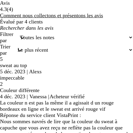
Avis
4
4.3
(
4
)
avis
Comment nous collectons et présentons les avis
Évalué par 4 clients
Mes
recherches
Filtrer
saisies
par
Trier
par
5
sweat au top
5 déc. 2023
|
Alexs
impeccable
2
Couleur différente
4 déc. 2023
|
Vanessa
|
Acheteur vérifié
La couleur n est pas la même il a agissait d un rouge
bordeaux en ligne et le sweat est arrivé rouge vif
Réponse du service client VistaPrint :
Nous sommes navrés de lire que la couleur du sweat à
capuche que vous avez reçu ne reflète pas la couleur que