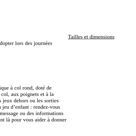
n
s
e
é
r
n
é
défiler
e
Tailles et dimensions
dopter lors des journées
ique à col rond, doté de
 col, aux poignets et à la
s jeux dehors ou les sorties
n jeu d’enfant : rendez-vous
e message ou des informations
ont là pour vous aider à donner