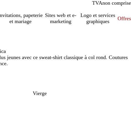
TVA
comprise
non comprise
Invitations, papeterie
Sites web et e-
Logo et services
Offres
et mariage
marketing
graphiques
ica
us jeunes avec ce sweat-shirt classique à col rond. Coutures
nce.
Vierge