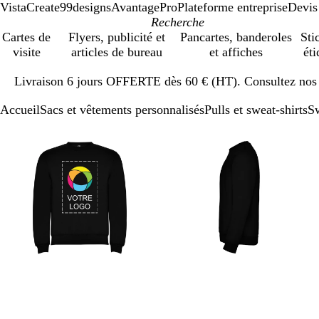
VistaCreate
99designs
AvantagePro
Plateforme entreprise
Devis
Cartes de
Flyers, publicité et
Pancartes, banderoles
Sti
visite
articles de bureau
et affiches
éti
Diapositive
Livraison 6 jours OFFERTE dès 60 € (HT). Consultez nos d
1
sur
Accueil
Sacs et vêtements personnalisés
Pulls et sweat-shirts
Sw
1
Diapositive
Image
Zoom
Utilisez
Cliquez
Image
Zoom
Utilisez
Cliquez
1
zoomable
au
les
pour
zoomable
au
les
pour
sur
minimum
touches
développer
minimum
touches
développer
3
plus
plus
et
et
moins
moins
pour
pour
zoomer
zoomer
et
et
les
les
touches
touches
fléchées
fléchées
pour
pour
faire
faire