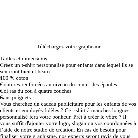
c
e
r
c
o
u
g
c
m
e
t
o
i
a
o
e
l
a
t
i
e
s
i
a
r
e
l
i
s
i
i
s
e
r
n
e
Téléchargez votre graphisme
Tailles et dimensions
Créez un t-shirt personnalisé pour enfants dans lequel ils se
sentiront bien et beaux.
100 % coton
Coutures renforcées au niveau du cou et des épaules
Col ras du cou à quatre couches
Sans poignets
Vous cherchez un cadeau publicitaire pour les enfants de vos
clients et employés fidèles ? Ce t-shirt à manches longues
personnalisé fera votre bonheur. Prêt à créer le vôtre ? Il
vous suffit d'ajouter votre logo, slogan ou vos coordonnées à
l’aide de notre studio de création. En cas de besoin pour
finaliser votre graphisme, nos experts seront ravis de vous