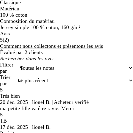
Classique
Matériau
100 % coton
Composition du matériau
Jersey simple 100 % coton, 160 g/m²
Avis
2
5
(
2
)
avis
Comment nous collectons et présentons les avis
Évalué par 2 clients
Mes
recherches
Filtrer
saisies
par
Trier
par
5
Très bien
20 déc. 2025
|
lionel B.
|
Acheteur vérifié
ma petite fille va être ravie. Merci
5
TB
17 déc. 2025
|
lionel B.