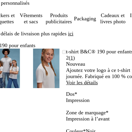
 personnalisés
ckers et
Vêtements
Produits
Cadeaux et
Packaging
quettes
et sacs
publicitaires
livres photo
élais de livraison plus rapides
ici
190 pour enfants
Image
Zoom
Utilisez
Cliquez
Image
Zoom
Utilisez
Cliquez
t-shirt B&C® 190 pour enfant
zoomable
au
les
pour
zoomable
au
les
pour
Lire
2
(
1
)
minimum
touches
développer
minimum
touches
développer
les
Nouveau
plus
plus
1
Ajoutez votre logo à ce t-shirt 
et
et
avis
journée. Fabriqué en 100 % co
moins
moins
Voir les détails
pour
pour
Dos
*
zoomer
zoomer
Impression
et
et
les
les
Zone de marquage
*
touches
touches
Impression à l’avant
fléchées
fléchées
pour
pour
Couleur
*
Noir
faire
faire