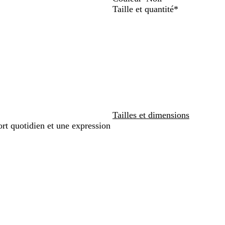
N
B
Obligatoire
Taille et quantité
*
défiler
défiler
o
l
i
a
r
n
c
Tailles et dimensions
rt quotidien et une expression