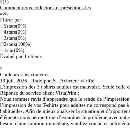
1
2
(
1
)
avis
Comment nous collectons et présentons les
avis
Filtrer par
5
stars
(
0
%)
4
stars
(
0
%)
3
stars
(
0
%)
2
stars
(
100
%)
1
star
(
0
%)
Évalué par 1 clients
2
Couleurs sans couleurs
19 juil. 2026
|
Rodolphe S.
|
Acheteur vérifié
L'impression des 3 t shirts adultes est mauvaise. Seule celle 
Réponse du service client VistaPrint :
Nous sommes ravis d’apprendre que le rendu de l’impression 
l’impression de vos T-shirts pour adultes ne correspond pas à
habituelles. Afin de mieux analyser la situation et d’apporter
éléments nous permettront d’examiner le problème avec notre 
besoin d'une solution immédiate, veuillez contacter notre équip