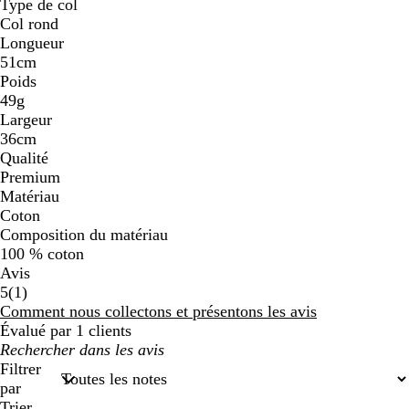
Type de col
Col rond
Longueur
51cm
Poids
49g
Largeur
36cm
Qualité
Premium
Matériau
Coton
Composition du matériau
100 % coton
Avis
1
5
(
1
)
avis
Comment nous collectons et présentons les avis
Évalué par 1 clients
Mes
recherches
Filtrer
saisies
par
Trier