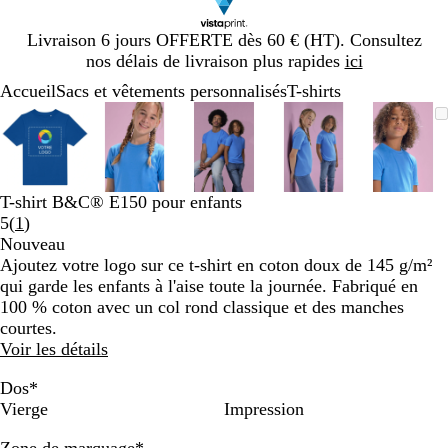
Diapositive
Livraison 6 jours OFFERTE dès 60 € (HT). Consultez
1
nos délais de livraison plus rapides
ici
sur
Accueil
Sacs et vêtements personnalisés
T-shirts
1
Diapositive
Image
Zoom
Utilisez
Cliquez
Image
Zoom
Utilisez
Cliquez
Image
Zoom
Utilisez
Cliquez
Image
Zoom
Utilisez
Cliquez
Image
Zoom
Utilis
Cliqu
1
zoomable
au
les
pour
zoomable
au
les
pour
zoomable
au
les
pour
zoomable
au
les
pour
zooma
au
les
pour
sur
minimum
touches
développer
minimum
touches
développer
minimum
touches
développer
minimum
touches
développer
mini
touch
dével
5
plus
plus
plus
plus
plus
et
et
et
et
et
T-shirt B&C® E150 pour enfants
moins
moins
moins
moins
moins
Lire
5
(
1
)
pour
pour
pour
pour
pour
les
Nouveau
zoomer
zoomer
zoomer
zoomer
zoome
1
Ajoutez votre logo sur ce t-shirt en coton doux de 145 g/m²
et
et
et
et
et
avis
qui garde les enfants à l'aise toute la journée. Fabriqué en
les
les
les
les
les
100 % coton avec un col rond classique et des manches
touches
touches
touches
touches
touch
courtes.
fléchées
fléchées
fléchées
fléchées
fléché
Voir les détails
pour
pour
pour
pour
pour
faire
faire
faire
faire
faire
Dos
*
défiler
défiler
défiler
défiler
défile
Vierge
Impression
Zone de marquage
*