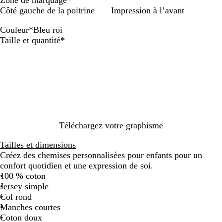
Côté gauche de la poitrine
Impression à l’avant
Couleur
*
Bleu roi
B
B
N
V
B
R
F
O
O
B
Obligatoire
Taille et quantité
*
l
l
o
e
l
o
u
r
r
l
e
e
i
r
e
u
c
a
a
u
u
r
t
u
g
h
n
n
r
m
f
l
e
s
g
c
o
a
o
a
i
e
i
r
n
g
a
i
c
o
n
é
n
Téléchargez votre graphisme
e
Tailles et dimensions
Créez des chemises personnalisées pour enfants pour un
confort quotidien et une expression de soi.
100 % coton
Jersey simple
Col rond
Manches courtes
Coton doux