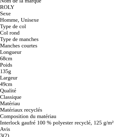
Nom de la marque
ROLY
Sexe
Homme, Unisexe
Type de col
Col rond
Type de manches
Manches courtes
Longueur
68cm
Poids
135g
Largeur
49cm
Qualité
Classique
Matériau
Matériaux recyclés
Composition du matériau
Interlock gaufré 100 % polyester recyclé, 125 g/m²
Avis
2
3
(
2
)