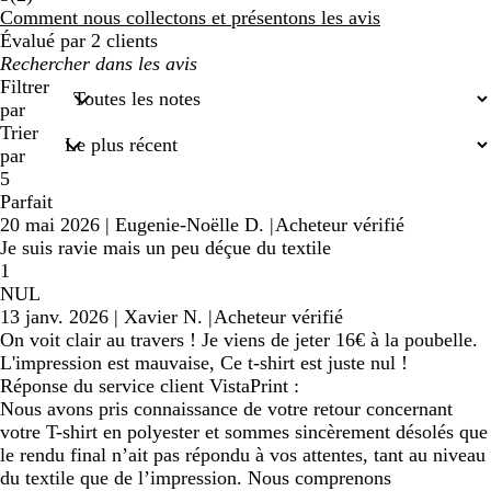
avis
Comment nous collectons et présentons les avis
Évalué par 2 clients
Mes
recherches
Filtrer
saisies
par
Trier
par
5
Parfait
20 mai 2026
|
Eugenie-Noëlle D.
|
Acheteur vérifié
Je suis ravie mais un peu déçue du textile
1
NUL
13 janv. 2026
|
Xavier N.
|
Acheteur vérifié
On voit clair au travers ! Je viens de jeter 16€ à la poubelle.
L'impression est mauvaise, Ce t-shirt est juste nul !
Réponse du service client VistaPrint :
Nous avons pris connaissance de votre retour concernant
votre T-shirt en polyester et sommes sincèrement désolés que
le rendu final n’ait pas répondu à vos attentes, tant au niveau
du textile que de l’impression. Nous comprenons