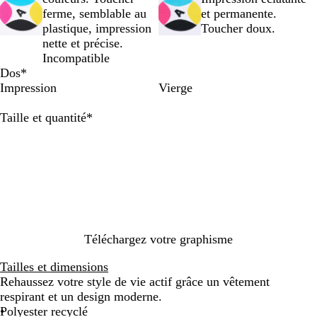
e
m
r
s
z
f
e
r
c
ferme, semblable au
et permanente.
a
o
a
e
l
f
o
plastique, impression
Toucher doux.
r
s
r
n
u
l
i
nette et précise.
i
e
c
o
u
Incompatible
n
e
o
Dos
*
e
l
Impression
Vierge
l
e
Obligatoire
Taille et quantité
*
Téléchargez votre graphisme
Tailles et dimensions
Rehaussez votre style de vie actif grâce un vêtement
respirant et un design moderne.
Polyester recyclé