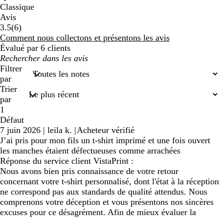
Classique
Avis
6
3.5
(
6
)
avis
Comment nous collectons et présentons les avis
Évalué par 6 clients
Mes
recherches
Filtrer
saisies
par
Trier
par
1
Défaut
7 juin 2026
|
leila k.
|
Acheteur vérifié
J’ai pris pour mon fils un t-shirt imprimé et une fois ouvert
les manches étaient défectueuses comme arrachées
Réponse du service client VistaPrint :
Nous avons bien pris connaissance de votre retour
concernant votre t-shirt personnalisé, dont l'état à la réception
ne correspond pas aux standards de qualité attendus. Nous
comprenons votre déception et vous présentons nos sincères
excuses pour ce désagrément. Afin de mieux évaluer la