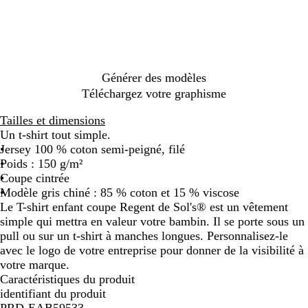
u
u
s
e
u
u
g
r
s
d
i
n
i
t
s
p
r
c
p
l
d
e
i
a
e
m
c
c
p
p
â
o
h
â
a
e
n
n
a
c
h
o
u
l
i
i
l
g
m
t
t
u
h
i
m
r
e
n
e
o
i
e
h
x
i
n
m
c
é
c
n
n
n
r
c
n
é
e
Générer des modèles
h
h
u
s
a
h
é
Téléchargez votre graphisme
i
i
i
e
c
i
n
n
t
i
n
Tailles et dimensions
é
é
t
é
Un t-shirt tout simple.
e
Jersey 100 % coton semi-peigné, filé
c
Poids : 150 g/m²
h
Coupe cintrée
i
Modèle gris chiné : 85 % coton et 15 % viscose
n
Le T-shirt enfant coupe Regent de Sol's® est un vêtement
é
simple qui mettra en valeur votre bambin. Il se porte sous un
pull ou sur un t-shirt à manches longues. Personnalisez-le
avec le logo de votre entreprise pour donner de la visibilité à
votre marque.
Caractéristiques du produit
identifiant du produit
PRD-EAB59533