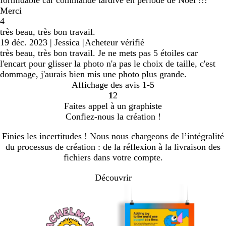
Merci
4
très beau, très bon travail.
19 déc. 2023
|
Jessica
|
Acheteur vérifié
très beau, très bon travail. Je ne mets pas 5 étoiles car
l'encart pour glisser la photo n'a pas le choix de taille, c'est
dommage, j'aurais bien mis une photo plus grande.
Affichage des avis
1-5
1
2
Accéder
Accéder
Faites appel à un graphiste
à
à
Confiez-nous la création !
la
la
page
page
Finies les incertitudes ! Nous nous chargeons de l’intégralité
du processus de création : de la réflexion à la livraison des
fichiers dans votre compte.
Découvrir