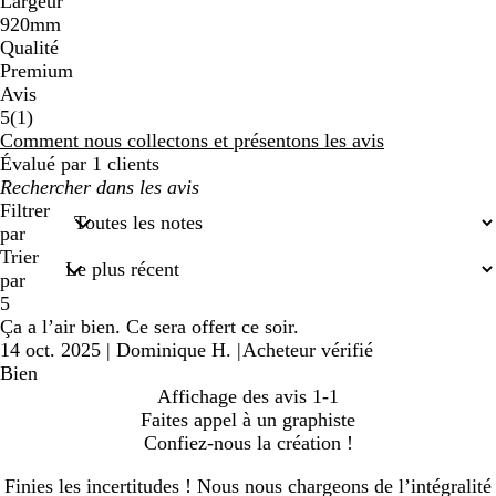
Largeur
920mm
Qualité
Premium
Avis
1
5
(
1
)
avis
Comment nous collectons et présentons les avis
Évalué par 1 clients
Mes
recherches
Filtrer
saisies
par
Trier
par
5
Ça a l’air bien. Ce sera offert ce soir.
14 oct. 2025
|
Dominique H.
|
Acheteur vérifié
Bien
Affichage des avis
1-1
Faites appel à un graphiste
Confiez-nous la création !
Finies les incertitudes ! Nous nous chargeons de l’intégralité