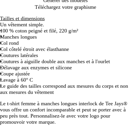
Générer des modèles
e
Téléchargez votre graphisme
Tailles et dimensions
Un vêtement simple.
100 % coton peigné et filé, 220 g/m²
Manches longues
Col rond
Col côtelé étroit avec élasthanne
Coutures latérales
Coutures à aiguille double aux manches et à l'ourlet
Délavage aux enzymes et silicone
Coupe ajustée
Lavage à 60° C
Le guide des tailles correspond aux mesures du corps et non
aux mesures du vêtement
Le t-shirt femme à manches longues interlock de Tee Jays®
vous offre un confort incomparable et peut se porter avec à
peu près tout. Personnalisez-le avec votre logo pour
promouvoir votre marque.