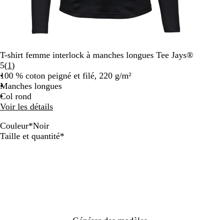
T-shirt femme interlock à manches longues Tee Jays®
Lire
5
(
1
)
les
100 % coton peigné et filé, 220 g/m²
1
Manches longues
avis
Col rond
Voir les détails
Couleur
*
Noir
G
B
N
B
Obligatoire
Taille et quantité
*
r
l
o
l
i
e
i
a
s
u
r
n
f
m
c
o
a
n
r
c
i
é
n