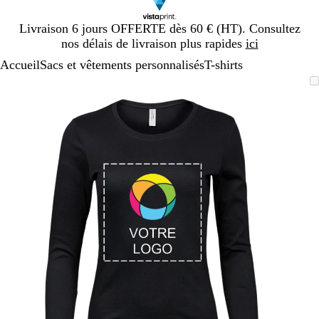
Diapositive
Livraison 6 jours OFFERTE dès 60 € (HT). Consultez
1
nos délais de livraison plus rapides
ici
sur
Accueil
Sacs et vêtements personnalisés
T-shirts
1
Diapositive
Image
Zoom
Utilisez
Cliquez
1
zoomable
au
les
pour
sur
minimum
touches
développer
1
plus
et
moins
pour
zoomer
et
les
touches
fléchées
pour
faire
défiler