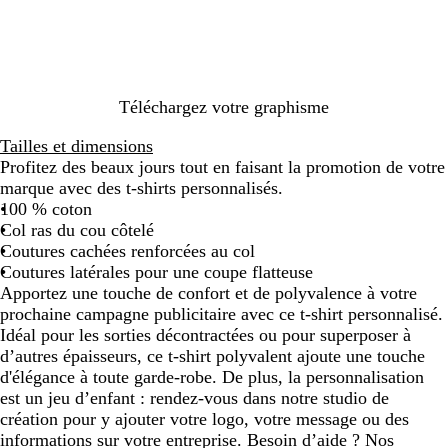
l
i
l
m
m
r
d
i
n
t
e
e
e
e
r
n
é
a
c
é
e
i
q
r
u
Téléchargez votre graphisme
e
e
Tailles et dimensions
Profitez des beaux jours tout en faisant la promotion de votre
marque avec des t-shirts personnalisés.
100 % coton
Col ras du cou côtelé
Coutures cachées renforcées au col
Coutures latérales pour une coupe flatteuse
Apportez une touche de confort et de polyvalence à votre
prochaine campagne publicitaire avec ce t-shirt personnalisé.
Idéal pour les sorties décontractées ou pour superposer à
d’autres épaisseurs, ce t-shirt polyvalent ajoute une touche
d'élégance à toute garde-robe. De plus, la personnalisation
est un jeu d’enfant : rendez-vous dans notre studio de
création pour y ajouter votre logo, votre message ou des
informations sur votre entreprise. Besoin d’aide ? Nos