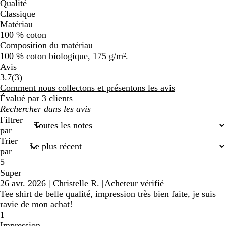
Qualité
Classique
Matériau
100 % coton
Composition du matériau
100 % coton biologique, 175 g/m².
Avis
3
3.7
(
3
)
avis
Comment nous collectons et présentons les avis
Évalué par 3 clients
Mes
recherches
Filtrer
saisies
par
Trier
par
5
Super
26 avr. 2026
|
Christelle R.
|
Acheteur vérifié
Tee shirt de belle qualité, impression très bien faite, je suis
ravie de mon achat!
1
Impression