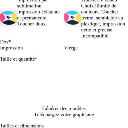
r
r
r
u
u
a
a
sublimation
Choix illimité de
t
q
a
n
n
n
n
Impression éclatante
couleurs. Toucher
l
u
i
e
e
c
g
et permanente.
ferme, semblable au
i
o
l
f
e
Toucher doux.
plastique, impression
m
i
f
l
f
nette et précise.
e
s
l
u
l
Incompatible
e
u
o
u
Dos
*
o
o
Impression
Vierge
Obligatoire
Taille et quantité
*
Générer des modèles
Téléchargez votre graphisme
Tailles et dimensions