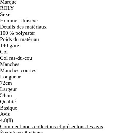
Marque
ROLY
Sexe
Homme, Unisexe
Détails des matériaux
100 % polyester
Poids du matériau
140 g/m²
Col
Col ras-du-cou
Manches
Manches courtes
Longueur
72cm
Largeur
54cm
Qualité
Basique
Avis
8
4.8
(
8
)
avis
Comment nous collectons et présentons les avis
Évalué par 8 clients