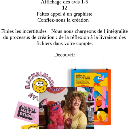
Affichage des avis
1-5
1
2
aller
aller
Faites appel à un graphiste
à
à
Confiez-nous la création !
la
la
page
page
Finies les incertitudes ! Nous nous chargeons de l’intégralité
1
2
du processus de création : de la réflexion à la livraison des
fichiers dans votre compte.
Découvrir