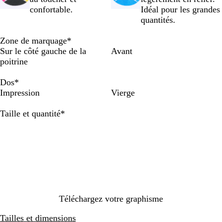
c
i
m
confortable.
Idéal pour les grandes
i
n
i
quantités.
t
é
n
e
u
Zone de marquage
*
i
Sur le côté gauche de la
Avant
t
poitrine
Dos
*
Impression
Vierge
Obligatoire
Taille et quantité
*
Téléchargez votre graphisme
Tailles et dimensions