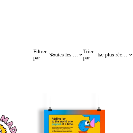
Filtrer
Trier
par
par