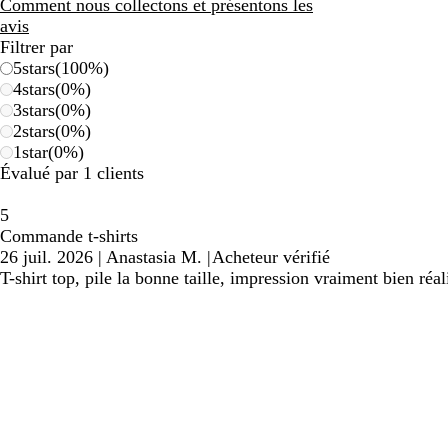
avis
Comment nous collectons et présentons les
avis
Filtrer par
5
stars
(
100
%)
4
stars
(
0
%)
3
stars
(
0
%)
2
stars
(
0
%)
1
star
(
0
%)
Évalué par 1 clients
5
Commande t-shirts
26 juil. 2026
|
Anastasia M.
|
Acheteur vérifié
T-shirt top, pile la bonne taille, impression vraiment bien réal