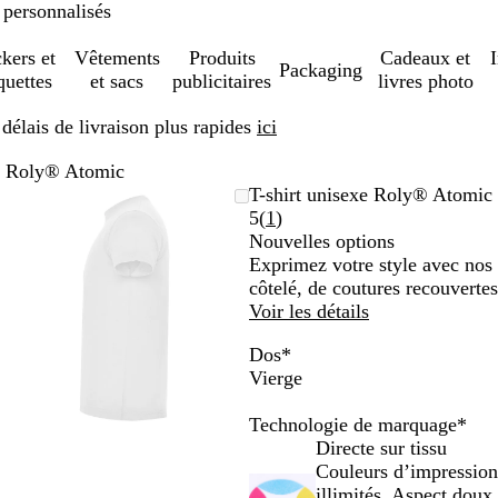
 personnalisés
ckers et
Vêtements
Produits
Cadeaux et
Packaging
quettes
et sacs
publicitaires
livres photo
élais de livraison plus rapides
ici
xe Roly® Atomic
Image
Zoom
Utilisez
Cliquez
T-shirt unisexe Roly® Atomic
zoomable
au
les
pour
Lire
5
(
1
)
minimum
touches
développer
les
Nouvelles options
plus
1
Exprimez votre style avec nos T
et
avis
côtelé, de coutures recouvertes
moins
Voir les détails
pour
Dos
*
zoomer
Vierge
et
les
Technologie de marquage
*
touches
Directe sur tissu
fléchées
Couleurs d’impression
pour
illimités. Aspect doux
faire