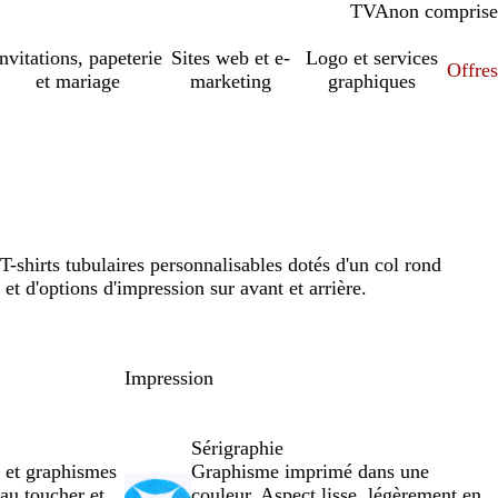
TVA
comprise
non comprise
Invitations, papeterie
Sites web et e-
Logo et services
Offres
et mariage
marketing
graphiques
-shirts tubulaires personnalisables dotés d'un col rond
 et d'options d'impression sur avant et arrière.
Impression
Sérigraphie
 et graphismes
Graphisme imprimé dans une
 au toucher et
couleur. Aspect lisse, légèrement en