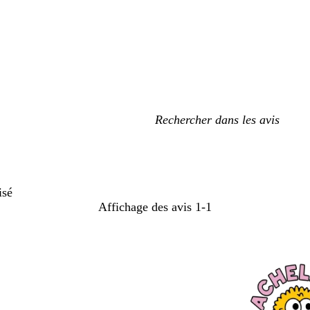
Mes
recherches
saisies
isé
Affichage des avis
1-1