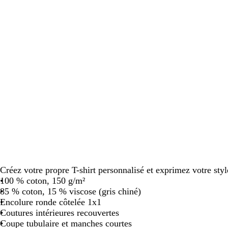
défiler
défiler
Créez votre propre T-shirt personnalisé et exprimez votre style
100 % coton, 150 g/m²
85 % coton, 15 % viscose (gris chiné)
Encolure ronde côtelée 1x1
Coutures intérieures recouvertes
Coupe tubulaire et manches courtes