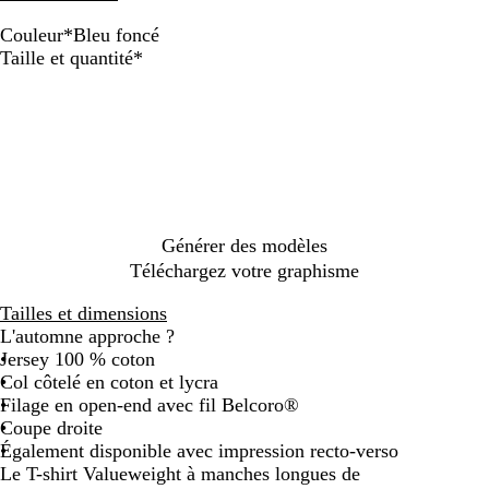
Couleur
*
Bleu foncé
G
B
G
Obligatoire
Taille et quantité
*
r
l
r
a
e
i
p
u
s
h
f
a
i
o
n
t
n
t
e
c
h
c
é
r
Générer des modèles
l
a
Téléchargez votre graphisme
a
c
i
i
Tailles et dimensions
r
t
L'automne approche ?
e
Jersey 100 % coton
c
Col côtelé en coton et lycra
h
Filage en open-end avec fil Belcoro®
i
Coupe droite
n
Également disponible avec impression recto-verso
é
Le T-shirt Valueweight à manches longues de