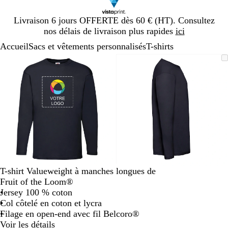
Diapositive
Livraison 6 jours OFFERTE dès 60 € (HT). Consultez
1
nos délais de livraison plus rapides
ici
sur
Accueil
Sacs et vêtements personnalisés
T-shirts
1
Diapositive
Image
Zoom
Utilisez
Cliquez
Image
Zoom
Utilisez
Cliquez
1
zoomable
au
les
pour
zoomable
au
les
pour
sur
minimum
touches
développer
minimum
touches
développer
2
plus
plus
et
et
moins
moins
pour
pour
zoomer
zoomer
et
et
les
les
touches
touches
T-shirt Valueweight à manches longues de
fléchées
fléchées
Fruit of the Loom®
pour
pour
Jersey 100 % coton
faire
faire
Col côtelé en coton et lycra
défiler
défiler
Filage en open-end avec fil Belcoro®
Voir les détails