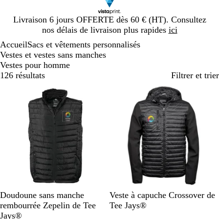
Diapositive
Livraison 6 jours OFFERTE dès 60 € (HT). Consultez
1
nos délais de livraison plus rapides
ici
sur
Accueil
Sacs et vêtements personnalisés
1
Vestes et vestes sans manches
Vestes pour homme
126 résultats
Filtrer et trier
N
B
N
Doudoune sans manche
Veste à capuche Crossover de
o
l
o
rembourrée Zepelin de Tee
Tee Jays®
i
e
i
Jays®