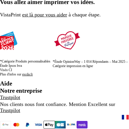
Vous allez aimer imprimer vos idées.
t
i
c
t
i
la
la
la
e
t
i
e
t
page
page
page
n
t
n
VistaPrint
est là pour vous aider
à chaque étape.
s
e
s
e
c
e
h
i
n
é
*Catégorie Produits personnalisables
*Étude OpinionWay – 1 014 Répondants – Mai 2025 –
Étude Ipsos bva
Catégorie impression en ligne
Viséo CI
Plus d'infos sur
escda.fr
Aide
Notre entreprise
Trustpilot
Nos clients nous font confiance. Mention Excellent sur
Trustpilot