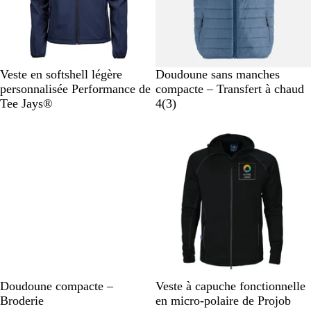
B
N
G
B
G
N
Veste en softshell légère
Doudoune sans manches
l
o
r
l
r
o
personnalisée Performance de
compacte – Transfert à chaud
e
i
i
e
i
i
a
Tee Jays®
4
(
3
)
u
r
s
u
s
r
v
m
m
f
i
a
é
o
s
r
l
n
i
a
c
n
n
é
e
g
é
B
N
G
G
N
B
G
R
Doudoune compacte –
Veste à capuche fonctionnelle
l
o
r
r
o
l
r
o
Broderie
en micro-polaire de Projob