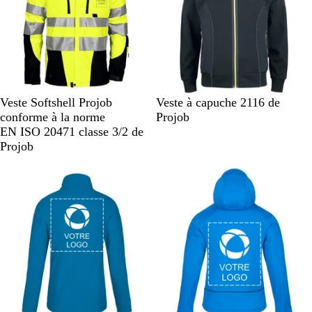
u
r
u
r
m
m
a
a
r
r
i
i
n
n
e
e
J
J
N
Veste Softshell Projob
Veste à capuche 2116 de
a
a
o
conforme à la norme
Projob
u
u
i
EN ISO 20471 classe 3/2 de
n
n
r
Projob
e
e
/
/
n
b
o
l
i
e
r
u
m
a
r
i
n