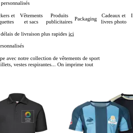
 personnalisés
ckers et
Vêtements
Produits
Cadeaux et
Packaging
quettes
et sacs
publicitaires
livres photo
élais de livraison plus rapides
ici
ersonnalisés
pe avec notre collection de vêtements de sport
llets, vestes respirantes... On imprime tout
sser aux résultats filtrés