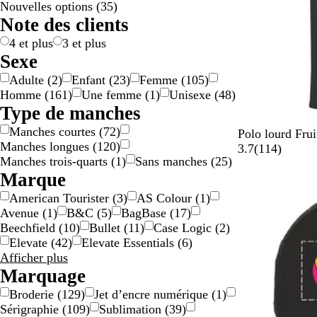
Nouvelles options
(
35
)
g
n
u
é
s
s
n
r
r
n
e
g
t
l
t
Note des clients
e
c
/
e
o
g
e
e
i
a
/
n
e
t
c
4 et plus
3 et plus
r
d
o
Sexe
g
o
l
Adulte
(
2
)
Enfant
(
23
)
Femme
(
105
)
e
r
o
Homme
(
161
)
Une femme
(
1
)
Unisexe
(
48
)
n
é
r
Type de manches
t
e
Manches courtes
(
72
)
N
R
B
B
R
Polo lourd Fru
Manches longues
(
120
)
o
o
l
l
o
a
3.7
(
114
)
Manches trois-quarts
(
1
)
Sans manches
(
25
)
i
u
e
e
u
v
Marque
r
g
u
u
g
i
e
n
m
e
s
American Tourister
(
3
)
AS Colour
(
1
)
c
u
a
Avenue
(
1
)
B&C
(
5
)
BagBase
(
17
)
h
i
r
Beechfield
(
10
)
Bullet
(
11
)
Case Logic
(
2
)
i
t
i
Elevate
(
42
)
Elevate Essentials
(
6
)
n
n
Résultats
Afficher plus
é
e
pour
Marquage
Marque
Broderie
(
129
)
Jet d’encre numérique
(
1
)
Sérigraphie
(
109
)
Sublimation
(
39
)