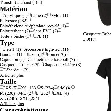
Transfert à chaud
(
183
)
Matériau
Acrylique
(
1
)
Laine
(
2
)
Nylon
(
1
)
Polyester
(
432
)
Polyéthylène téréphtalate recyclé
(
1
)
Polyuréthane
(
2
)
Sans PVC
(
2
)
N
B
B
B
B
Casquette Bubb
Toile à bâche
(
1
)
TPE
(
1
)
o
l
l
l
l
a
3.9
(
17
)
Type
i
a
a
a
a
v
3 en 1
(
1
)
Accessoire high-tech
(
1
)
r
n
n
n
n
i
Bandana
(
1
)
Blazer
(
4
)
Bonnet
(
6
)
c
c
c
c
s
Capuchon
(
1
)
Casquettes de baseball
(
7
)
/
/
/
Casquettes trucker
(
5
)
Chapeau à visière
(
3
)
c
r
n
Débardeur
(
2
)
o
o
o
Résultats
Afficher plus
r
u
i
pour
Taille
a
g
r
Type
i
e
2XS
(
5
)
XS
(
133
)
S
(
234
)
S/M
(
4
)
l
M
(
238
)
M/L
(
2
)
L
(
232
)
L/XL
(
4
)
f
XL
(
238
)
2XL
(
234
)
l
Résultats
Afficher plus
u
pour
Caractéristiques