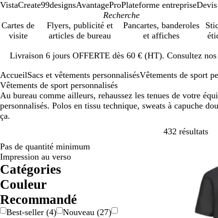
VistaCreate
99designs
AvantagePro
Plateforme entreprise
Devis
Cartes de
Flyers, publicité et
Pancartes, banderoles
Sti
visite
articles de bureau
et affiches
éti
Diapositive
Livraison 6 jours OFFERTE dès 60 € (HT). Consultez nos d
1
sur
Accueil
Sacs et vêtements personnalisés
Vêtements de sport p
1
Vêtements de sport personnalisés
Au bureau comme ailleurs, rehaussez les tenues de votre équi
personnalisés. Polos en tissu technique, sweats à capuche doui
ça.
Pa
432 résultats
Pas de quantité minimum
Impression au verso
Catégories
Couleur
B
B
B
D
G
G
J
M
N
O
R
R
V
V
M
Recommandé
e
l
l
o
r
r
a
a
o
r
o
o
e
i
u
Best-seller
(
4
)
Nouveau
(
27
)
i
a
e
r
i
i
u
r
i
a
s
u
r
o
l