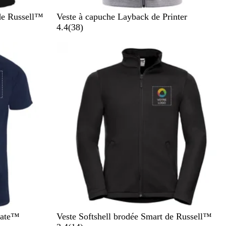
G
B
N
B
R
de Russell™
Veste à capuche Layback de Printer
r
l
a
l
e
a
4.4
(
38
)
e
u
v
a
d
v
y
e
y
c
i
M
k
s
e
l
a
n
g
e
N
G
B
evate™
Veste Softshell brodée Smart de Russell™