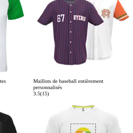
tes
Maillots de baseball entièrement
personnalisés
a
3.5
(
15
)
v
i
s