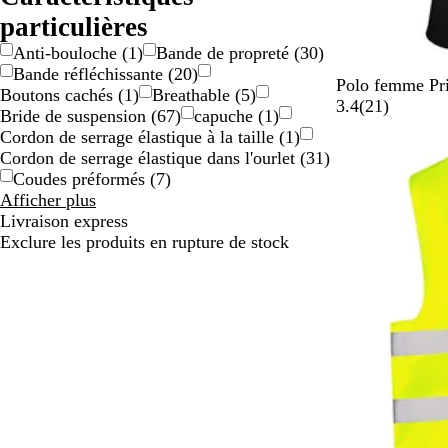
o
Taille
particulières
Anti-bouloche
(
1
)
Bande de propreté
(
30
)
Bande réfléchissante
(
20
)
N
B
B
S
B
Polo femme Pr
Boutons cachés
(
1
)
Breathable
(
5
)
o
l
l
a
l
a
3.4
(
21
)
Bride de suspension
(
67
)
capuche
(
1
)
i
e
a
b
e
v
Cordon de serrage élastique à la taille
(
1
)
r
u
n
l
u
i
Cordon de serrage élastique dans l'ourlet
(
31
)
c
c
e
r
s
Coudes préformés
(
7
)
i
o
Résultats
Afficher plus
e
i
pour
Livraison express
l
Caractéristiques
Exclure les produits en rupture de stock
particulières