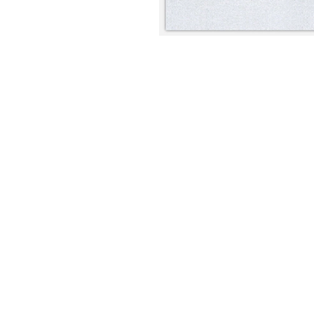
nt
nt