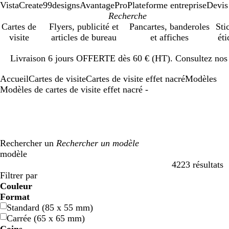
VistaCreate
99designs
AvantagePro
Plateforme entreprise
Devis
Cartes de
Flyers, publicité et
Pancartes, banderoles
Sti
visite
articles de bureau
et affiches
éti
Diapositive
Livraison 6 jours OFFERTE dès 60 € (HT). Consultez nos d
1
sur
Accueil
Cartes de visite
Cartes de visite effet nacré
Modèles
1
Modèles de cartes de visite effet nacré -
Rechercher un
modèle
4223 résultats
Filtres
Filtrer par
Couleur
B
B
V
V
J
J
O
O
R
R
G
G
B
B
N
N
M
M
C
C
V
V
R
R
Format
l
l
e
e
a
a
r
r
o
o
r
r
l
l
o
o
a
a
r
r
i
i
o
o
Standard (85 x 55 mm)
e
e
r
r
u
u
a
a
u
u
i
i
a
a
i
i
r
r
è
è
o
o
s
s
Carrée (65 x 65 mm)
u
u
t
t
n
n
n
n
g
g
s
s
n
n
r
r
r
r
m
m
l
l
e
e