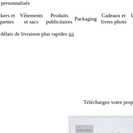
 personnalisés
ckers et
Vêtements
Produits
Cadeaux et
Packaging
quettes
et sacs
publicitaires
livres photo
élais de livraison plus rapides
ici
Téléchargez votre pro