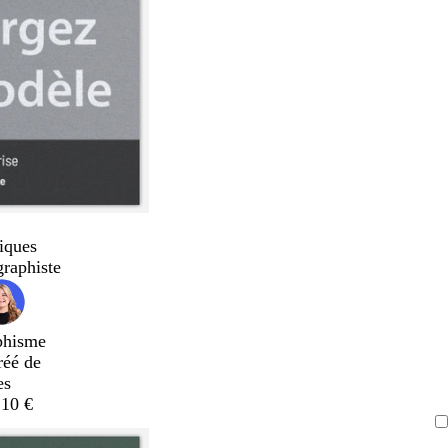
iques
graphiste
phisme
réé de
es
,10 €