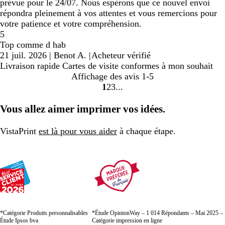
prévue pour le 24/07. Nous espérons que ce nouvel envoi
répondra pleinement à vos attentes et vous remercions pour
votre patience et votre compréhension.
5
Top comme d hab
21 juil. 2026
|
Benot A.
|
Acheteur vérifié
Livraison rapide Cartes de visite conformes à mon souhait
Affichage des avis
1-5
1
2
3
Accéder
Accéder
Accéder
à
à
à
Vous allez aimer imprimer vos idées.
la
la
la
page
page
page
VistaPrint
est là pour vous aider
à chaque étape.
*Catégorie Produits personnalisables
*Étude OpinionWay – 1 014 Répondants – Mai 2025 –
Étude Ipsos bva
Catégorie impression en ligne