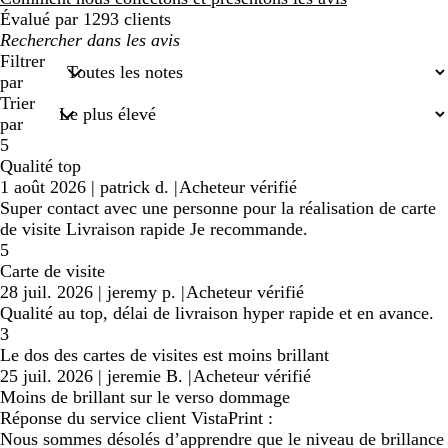
Évalué par 1293 clients
Mes
recherches
Filtrer
saisies
par
Trier
par
5
Qualité top
1 août 2026
|
patrick d.
|
Acheteur vérifié
Super contact avec une personne pour la réalisation de carte
de visite Livraison rapide Je recommande.
5
Carte de visite
28 juil. 2026
|
jeremy p.
|
Acheteur vérifié
Qualité au top, délai de livraison hyper rapide et en avance.
3
Le dos des cartes de visites est moins brillant
25 juil. 2026
|
jeremie B.
|
Acheteur vérifié
Moins de brillant sur le verso dommage
Réponse du service client VistaPrint :
Nous sommes désolés d’apprendre que le niveau de brillance