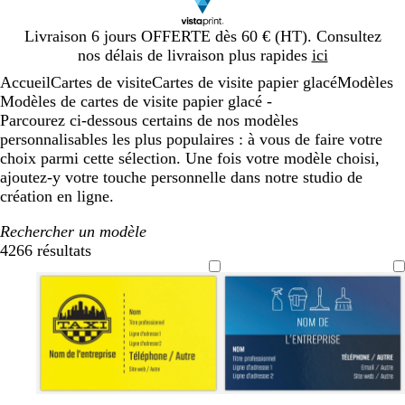
Diapositive
Livraison 6 jours OFFERTE dès 60 € (HT). Consultez
1
nos délais de livraison plus rapides
ici
sur
Accueil
Cartes de visite
Cartes de visite papier glacé
Modèles
1
Modèles de cartes de visite papier glacé -
Parcourez ci-dessous certains de nos modèles
personnalisables les plus populaires : à vous de faire votre
choix parmi cette sélection. Une fois votre modèle choisi,
ajoutez-y votre touche personnelle dans notre studio de
création en ligne.
Rechercher un modèle
4266 résultats
Filtres
j
c
b
b
b
v
b
r
v