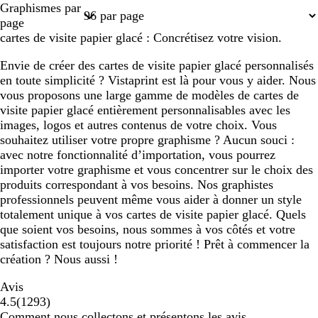
Graphismes par
1
4
5
6
45
page
cartes de visite papier glacé : Concrétisez votre vision.
Envie de créer des cartes de visite papier glacé personnalisés
en toute simplicité ? Vistaprint est là pour vous y aider. Nous
vous proposons une large gamme de modèles de cartes de
visite papier glacé entièrement personnalisables avec les
images, logos et autres contenus de votre choix. Vous
souhaitez utiliser votre propre graphisme ? Aucun souci :
avec notre fonctionnalité d’importation, vous pourrez
importer votre graphisme et vous concentrer sur le choix des
produits correspondant à vos besoins. Nos graphistes
professionnels peuvent même vous aider à donner un style
totalement unique à vos cartes de visite papier glacé. Quels
que soient vos besoins, nous sommes à vos côtés et votre
satisfaction est toujours notre priorité ! Prêt à commencer la
création ? Nous aussi !
Avis
1293
4.5
(
1293
)
avis
Comment nous collectons et présentons les avis