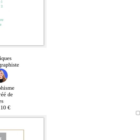
iques
graphiste
phisme
réé de
es
,10 €