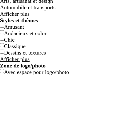
Arts, artisanat et design
Automobile et transports
Afficher plus
Styles et thèmes
Amusant
Audacieux et color
Chic
b
g
b
r
Classique
l
r
l
o
Dessins et textures
e
i
e
u
Afficher plus
u
s
u
g
Zone de logo/photo
f
f
c
e
Avec espace pour logo/photo
o
o
a
n
n
n
c
c
a
é
é
r
d
b
j
r
a
g
l
a
o
c
r