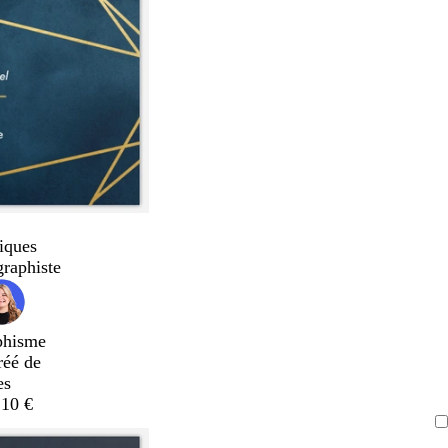
iques
graphiste
phisme
réé de
es
,10 €