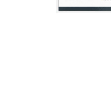
nt
nt