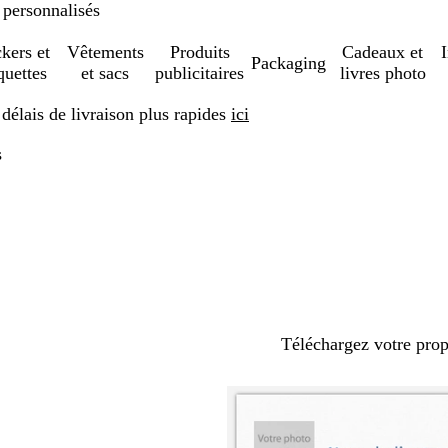
 personnalisés
ckers et
Vêtements
Produits
Cadeaux et
Packaging
quettes
et sacs
publicitaires
livres photo
élais de livraison plus rapides
ici
s
Téléchargez votre pro