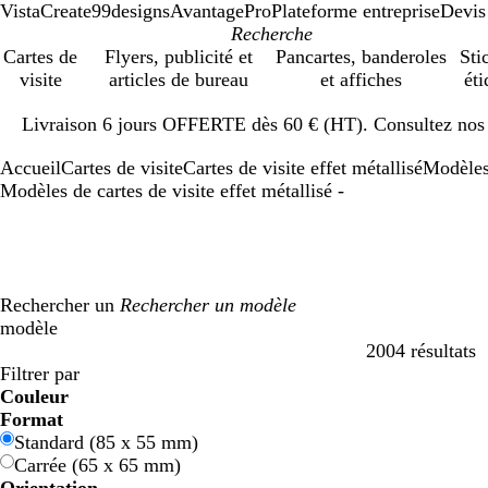
VistaCreate
99designs
AvantagePro
Plateforme entreprise
Devis
Cartes de
Flyers, publicité et
Pancartes, banderoles
Sti
visite
articles de bureau
et affiches
éti
Diapositive
Livraison 6 jours OFFERTE dès 60 € (HT). Consultez nos d
1
sur
Accueil
Cartes de visite
Cartes de visite effet métallisé
Modèle
1
Modèles de cartes de visite effet métallisé -
Rechercher un
modèle
2004 résultats
Filtres
Filtrer par
Couleur
B
B
V
V
J
J
O
O
R
R
G
G
B
B
N
N
M
M
C
C
V
V
R
R
Format
l
l
e
e
a
a
r
r
o
o
r
r
l
l
o
o
a
a
r
r
i
i
o
o
Standard (85 x 55 mm)
e
e
r
r
u
u
a
a
u
u
i
i
a
a
i
i
r
r
è
è
o
o
s
s
Carrée (65 x 65 mm)
u
u
t
t
n
n
n
n
g
g
s
s
n
n
r
r
r
r
m
m
l
l
e
e