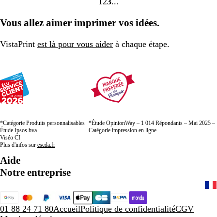
1
2
3
Accéder
Accéder
Accéder
à
à
à
Vous allez aimer imprimer vos idées.
la
la
la
page
page
page
VistaPrint
est là pour vous aider
à chaque étape.
*Catégorie Produits personnalisables
*Étude OpinionWay – 1 014 Répondants – Mai 2025 –
Étude Ipsos bva
Catégorie impression en ligne
Viséo CI
Plus d'infos sur
escda.fr
Aide
Notre entreprise
01 88 24 71 80
Accueil
Politique de confidentialité
CGV