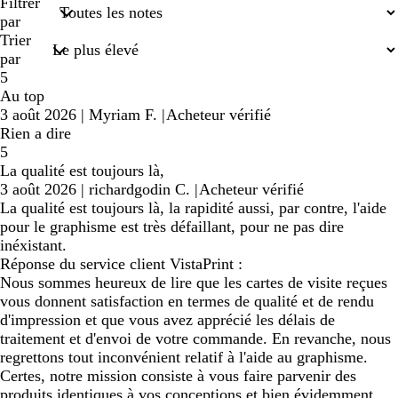
recherches
Filtrer
saisies
par
Trier
par
5
Au top
3 août 2026
|
Myriam F.
|
Acheteur vérifié
Rien a dire
5
La qualité est toujours là,
3 août 2026
|
richardgodin C.
|
Acheteur vérifié
La qualité est toujours là, la rapidité aussi, par contre, l'aide
pour le graphisme est très défaillant, pour ne pas dire
inéxistant.
Réponse du service client VistaPrint :
Nous sommes heureux de lire que les cartes de visite reçues
vous donnent satisfaction en termes de qualité et de rendu
d'impression et que vous avez apprécié les délais de
traitement et d'envoi de votre commande. En revanche, nous
regrettons tout inconvénient relatif à l'aide au graphisme.
Certes, notre mission consiste à vous faire parvenir des
produits identiques à vos conceptions et bien évidemment