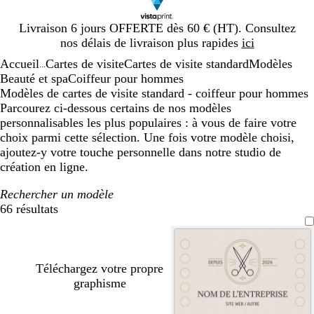
Diapositive
Livraison 6 jours OFFERTE dès 60 € (HT). Consultez
1
nos délais de livraison plus rapides
ici
sur
Accueil
Cartes de visite
Cartes de visite standard
Modèles
1
...
Beauté et spa
Coiffeur pour hommes
Modèles de cartes de visite standard - coiffeur pour hommes
Parcourez ci-dessous certains de nos modèles
personnalisables les plus populaires : à vous de faire votre
choix parmi cette sélection. Une fois votre modèle choisi,
ajoutez-y votre touche personnelle dans notre studio de
création en ligne.
Rechercher un modèle
66 résultats
Filtres
Téléchargez votre propre
graphisme