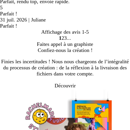
Parfait, rendu top, envoie rapide.
5
Parfait !
31 juil. 2026
|
Juliane
Parfait !
Affichage des avis
1-5
1
2
3
Accéder
Accéder
Accéder
Faites appel à un graphiste
à
à
à
Confiez-nous la création !
la
la
la
page
page
page
Finies les incertitudes ! Nous nous chargeons de l’intégralité
du processus de création : de la réflexion à la livraison des
fichiers dans votre compte.
Découvrir