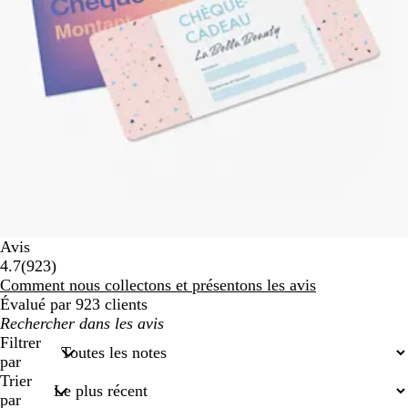
Avis
923
4.7
(
923
)
avis
Comment nous collectons et présentons les avis
Évalué par 923 clients
Mes
recherches
Filtrer
saisies
par
Trier
par