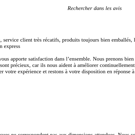
Mes
recherches
saisies
, service client très récatifs, produits toujours bien emballés
on express
us apporte satisfaction dans l’ensemble. Nous prenons bien n
 sont précieux, car ils nous aident à améliorer continuellemen
er votre expérience et restons à votre disposition en réponse 
çues ne correspondent pas aux dimensions attendues. Nous sou