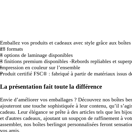
défiler
défiler
défiler
défiler
défiler
Emballez vos produits et cadeaux avec style grâce aux boîtes 
28 formats
3 options de laminage disponibles
3 finitions premium disponibles -Rebords repliables et super
Impression en couleur sur l’ensemble
Produit certifié FSC® : fabriqué à partir de matériaux issus d
La présentation fait toute la différence
Envie d’améliorer vos emballages ? Découvrez nos boîtes berl
ajouteront une touche sophistiquée à leur contenu, qu’il s’ag
cadeau. Leur élégance se prête à des articles tels que les bijo
et d'autres cadeaux, ajoutant un soupçon de raffinement à vot
assembler, nos boîtes berlingot personnalisées feront sensatio
vos amis.