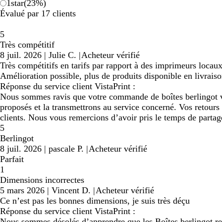
1
star
(
23
%)
Évalué par 17 clients
5
Très compétitif
8 juil. 2026
|
Julie C.
|
Acheteur vérifié
Très compétitifs en tarifs par rapport à des imprimeurs locaux
Amélioration possible, plus de produits disponible en livrais
Réponse du service client VistaPrint :
Nous sommes ravis que votre commande de boîtes berlingot vo
proposés et la transmettrons au service concerné. Vos retours
clients. Nous vous remercions d’avoir pris le temps de partag
5
Berlingot
8 juil. 2026
|
pascale P.
|
Acheteur vérifié
Parfait
1
Dimensions incorrectes
5 mars 2026
|
Vincent D.
|
Acheteur vérifié
Ce n’est pas les bonnes dimensions, je suis très déçu
Réponse du service client VistaPrint :
Nous sommes désolés d’apprendre que les Boîtes berlingot re