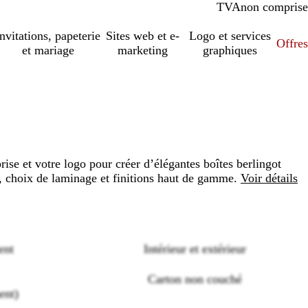
TVA
comprise
non comprise
Invitations, papeterie
Sites web et e-
Logo et services
Offres
et mariage
marketing
graphiques
ise et votre logo pour créer d’élégantes boîtes berlingot
, choix de laminage et finitions haut de gamme.
Voir détails
ent
Intérieur et extérieur
Loading
Carton non couché
options
ment)