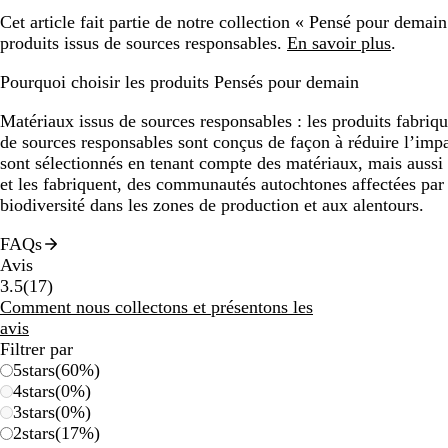
Cet article fait partie de notre collection « Pensé pour demai
produits issus de sources responsables.
En savoir plus
.
Pourquoi choisir les produits Pensés pour demain
Matériaux issus de sources responsables :
les produits fabriqu
de sources responsables sont conçus de façon à réduire l’impa
sont sélectionnés en tenant compte des matériaux, mais aussi 
et les fabriquent, des communautés autochtones affectées par 
biodiversité dans les zones de production et aux alentours.
FAQs
Avis
17
3.5
(
17
)
avis
Comment nous collectons et présentons les
avis
Filtrer par
5
stars
(
60
%)
4
stars
(
0
%)
3
stars
(
0
%)
2
stars
(
17
%)