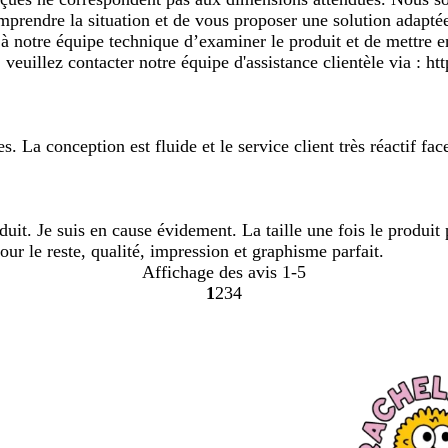
rendre la situation et de vous proposer une solution adaptée,
à notre équipe technique d’examiner le produit et de mettre e
euillez contacter notre équipe d'assistance clientèle via : http
 La conception est fluide et le service client très réactif fa
produit. Je suis en cause évidement. La taille une fois le produi
our le reste, qualité, impression et graphisme parfait.
Affichage des avis
1-5
1
2
3
4
Accéder
Accéder
Accéder
Accéder
à
à
à
à
la
la
la
la
page
page
page
page