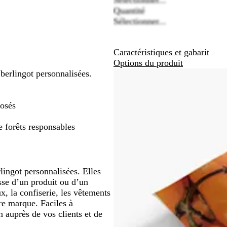
défiler
défiler
défiler
Quantité
Sélectionner...
Caractéristiques et gabarit
Options du produit
berlingot personnalisées.
posés
e forêts responsables
ingot personnalisées. Elles
isse d’un produit ou d’un
ux, la confiserie, les vêtements
re marque. Faciles à
n auprès de vos clients et de