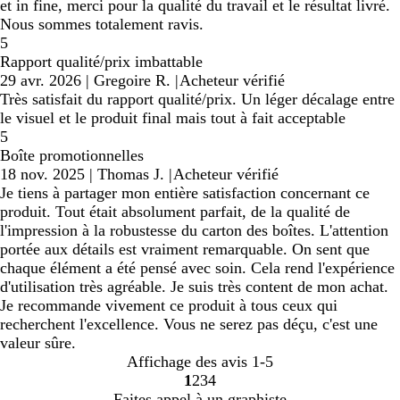
et in fine, merci pour la qualité du travail et le résultat livré.
Nous sommes totalement ravis.
5
Rapport qualité/prix imbattable
29 avr. 2026
|
Gregoire R.
|
Acheteur vérifié
Très satisfait du rapport qualité/prix. Un léger décalage entre
le visuel et le produit final mais tout à fait acceptable
5
Boîte promotionnelles
18 nov. 2025
|
Thomas J.
|
Acheteur vérifié
Je tiens à partager mon entière satisfaction concernant ce
produit. Tout était absolument parfait, de la qualité de
l'impression à la robustesse du carton des boîtes. L'attention
portée aux détails est vraiment remarquable. On sent que
chaque élément a été pensé avec soin. Cela rend l'expérience
d'utilisation très agréable. Je suis très content de mon achat.
Je recommande vivement ce produit à tous ceux qui
recherchent l'excellence. Vous ne serez pas déçu, c'est une
valeur sûre.
Affichage des avis
1-5
1
2
3
4
Accéder
Accéder
Accéder
Accéder
Faites appel à un graphiste