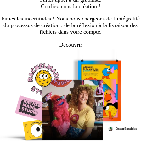
à
à
à
à
Confiez-nous la création !
la
la
la
la
page
page
page
page
Finies les incertitudes ! Nous nous chargeons de l’intégralité
du processus de création : de la réflexion à la livraison des
fichiers dans votre compte.
Découvrir