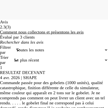
Avis
3
2.3
(
3
)
avis
Comment nous collectons et présentons les avis
Évalué par 3 clients
Mes
recherches
Filtrer
saisies
par
Trier
par
1
RESULTAT DECEVANT
4 avr. 2026
|
SHAPE
Commande passée pour des gobelets (1000 unités), qualité
catastrophique, finition différente de celle du simulateur,
même couleur qui apparaît en 2 tons sur le gobelet. Je ne
comprends pas comment on peut livrer un client avec un tel
rendu. . . . . le gobelet final ne correspond pas à celui
demandé, rendu d'amateur !! je souhaite un remboursement