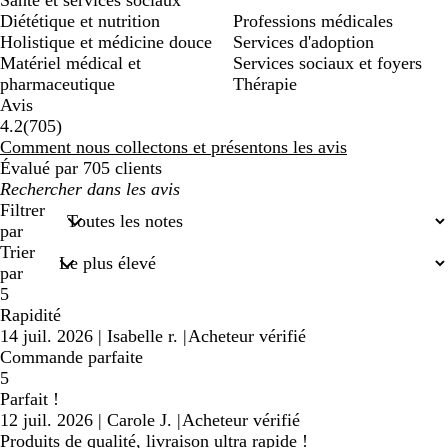
Santé et services sociaux
Diététique et nutrition
Professions médicales
Holistique et médicine douce
Services d'adoption
Matériel médical et
Services sociaux et foyers
pharmaceutique
Thérapie
Avis
705
4.2
(
705
)
avis
Comment nous collectons et présentons les avis
Évalué par 705 clients
Mes
recherches
Filtrer
saisies
par
Trier
par
5
Rapidité
14 juil. 2026
|
Isabelle r.
|
Acheteur vérifié
Commande parfaite
5
Parfait !
12 juil. 2026
|
Carole J.
|
Acheteur vérifié
Produits de qualité, livraison ultra rapide !