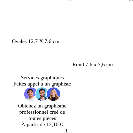
a
a
a
Chargement
Chargement
n
n
n
c
c
c
Ovales 12,7 X 7,6 cm
t
b
v
Rond 7,6 x 7,6 cm
u
l
e
r
e
r
Services graphiques
q
u
t
Faites appel à un graphiste
u
c
o
o
l
l
i
a
i
Obtenez un graphisme
s
i
v
professionnel créé de
e
r
e
toutes pièces
À partir de 12,10 €
1