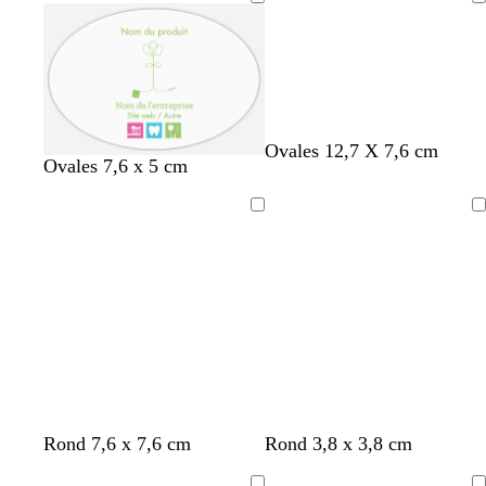
Chargement
b
b
m
Ovales 12,7 X 7,6 cm
v
t
b
Ovales 7,6 x 5 cm
l
l
a
e
e
l
e
e
r
r
r
e
u
u
r
Chargement
Chargement
t
r
u
c
o
a
a
n
c
n
o
a
t
r
t
d
a
b
b
b
Rond 7,6 x 7,6 cm
Rond 3,8 x 3,8 cm
l
l
l