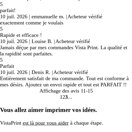
5
parfait!
10 juil. 2026
|
emmanuelle m.
|
Acheteur vérifié
exactement comme je voulais
5
Rapide et efficace !
10 juil. 2026
|
Louise B.
|
Acheteur vérifié
Jamais déçue par mes commandes Vista Print. La qualité et
la rapidité sont parfaites.
5
Parfait
10 juil. 2026
|
Denis R.
|
Acheteur vérifié
Entièrement satisfait de ma commande. Tout est conforme à
mes désirs. Ajoutez un envoi rapide et tout est PARFAIT !!
Affichage des avis
11-15
1
2
3
Accéder
Accéder
Accéder
à
à
à
Vous allez aimer imprimer vos idées.
la
la
la
page
page
page
VistaPrint
est là pour vous aider
à chaque étape.