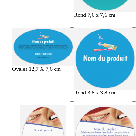
b
s
b
r
v
g
Rond 7,6 x 7,6 cm
l
a
l
o
e
r
e
u
e
u
r
i
u
m
u
g
t
s
c
o
e
f
a
n
o
n
n
a
c
r
é
Ovales 12,7 X 7,6 cm
d
Rond 3,8 x 3,8 cm