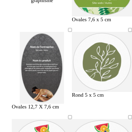
graphisme
Ovales 7,6 x 5 cm
v
m
t
v
g
Rond 5 x 5 cm
e
a
e
e
r
Ovales 12,7 X 7,6 cm
r
r
r
r
i
t
r
r
t
s
o
o
a
d
c
l
n
c
’
l
i
o
e
a