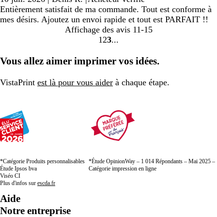
Entièrement satisfait de ma commande. Tout est conforme à
mes désirs. Ajoutez un envoi rapide et tout est PARFAIT !!
Affichage des avis
11-15
1
2
3
aller
aller
aller
à
à
à
Vous allez aimer imprimer vos idées.
la
la
la
page
page
page
VistaPrint
est là pour vous aider
à chaque étape.
1
2
3
*Catégorie Produits personnalisables
*Étude OpinionWay – 1 014 Répondants – Mai 2025 –
Étude Ipsos bva
Catégorie impression en ligne
Viséo CI
Plus d'infos sur
escda.fr
Aide
Notre entreprise