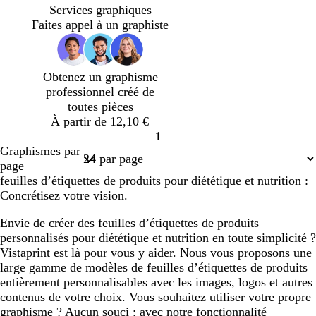
l
a
e
r
e
a
Services graphiques
i
n
t
u
n
Faites appel à un graphiste
v
a
o
c
g
e
r
l
a
e
d
i
n
Obtenez un graphisme
v
a
professionnel créé de
e
r
toutes pièces
d
À partir de 12,10 €
1
Page
Graphismes par
1
page
feuilles d’étiquettes de produits pour diététique et nutrition :
Concrétisez votre vision.
Envie de créer des feuilles d’étiquettes de produits
personnalisés pour diététique et nutrition en toute simplicité ?
Vistaprint est là pour vous y aider. Nous vous proposons une
large gamme de modèles de feuilles d’étiquettes de produits
entièrement personnalisables avec les images, logos et autres
contenus de votre choix. Vous souhaitez utiliser votre propre
graphisme ? Aucun souci : avec notre fonctionnalité