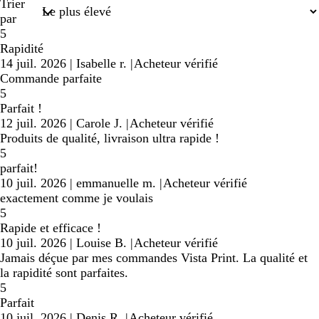
Trier
par
5
Rapidité
14 juil. 2026
|
Isabelle r.
|
Acheteur vérifié
Commande parfaite
5
Parfait !
12 juil. 2026
|
Carole J.
|
Acheteur vérifié
Produits de qualité, livraison ultra rapide !
5
parfait!
10 juil. 2026
|
emmanuelle m.
|
Acheteur vérifié
exactement comme je voulais
5
Rapide et efficace !
10 juil. 2026
|
Louise B.
|
Acheteur vérifié
Jamais déçue par mes commandes Vista Print. La qualité et
la rapidité sont parfaites.
5
Parfait
10 juil. 2026
|
Denis R.
|
Acheteur vérifié