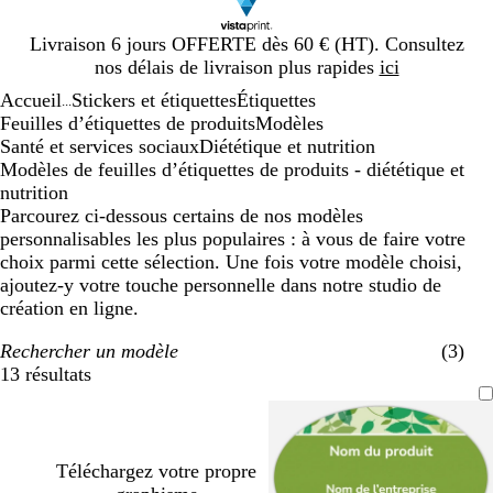
Diapositive
Livraison 6 jours OFFERTE dès 60 € (HT). Consultez
1
nos délais de livraison plus rapides
ici
sur
Accueil
Stickers et étiquettes
Étiquettes
1
...
Feuilles d’étiquettes de produits
Modèles
Santé et services sociaux
Diététique et nutrition
Modèles de feuilles d’étiquettes de produits - diététique et
nutrition
Parcourez ci-dessous certains de nos modèles
personnalisables les plus populaires : à vous de faire votre
choix parmi cette sélection. Une fois votre modèle choisi,
ajoutez-y votre touche personnelle dans notre studio de
création en ligne.
Rechercher un modèle
(3)
13 résultats
Filtres
Téléchargez votre propre