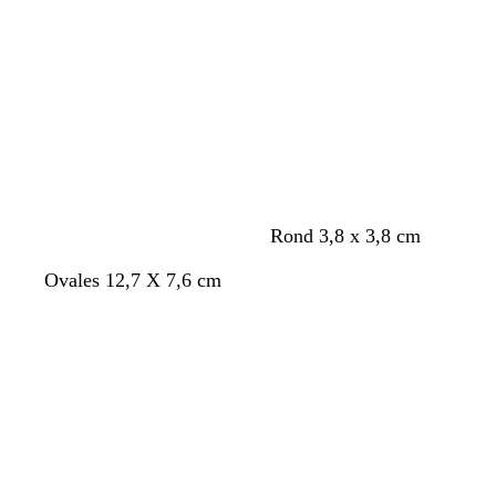
Chargement
Chargement
v
v
v
e
e
e
Rond 3,8 x 3,8 cm
f
f
f
Ovales 12,7 X 7,6 cm
a
a
a
Chargement
Chargement
u
u
u
v
v
v
e
e
e