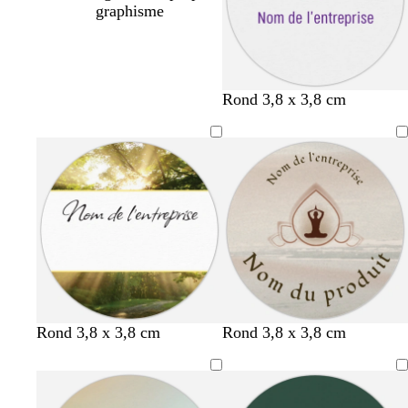
graphisme
g
b
b
Rond 3,8 x 3,8 cm
r
l
l
i
a
a
s
n
n
c
c
c
l
a
i
r
Rond 3,8 x 3,8 cm
Rond 3,8 x 3,8 cm