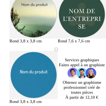
v
c
v
g
Rond 3,8 x 3,8 cm
Rond 7,6 x 7,6 cm
e
r
i
r
r
è
o
i
t
m
l
s
Services graphiques
f
e
e
Faites appel à un graphiste
o
t
r
f
ê
o
t
n
Obtenez un graphisme
c
professionnel créé de
é
toutes pièces
À partir de 12,10 €
b
o
v
Rond 3,8 x 3,8 cm