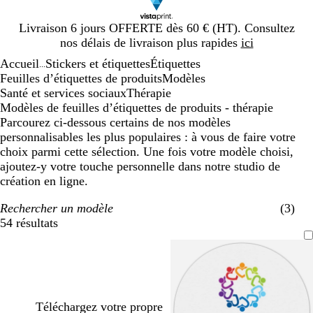
Diapositive
Livraison 6 jours OFFERTE dès 60 € (HT). Consultez
1
nos délais de livraison plus rapides
ici
sur
Accueil
Stickers et étiquettes
Étiquettes
1
...
Feuilles d’étiquettes de produits
Modèles
Santé et services sociaux
Thérapie
Modèles de feuilles d’étiquettes de produits - thérapie
Parcourez ci-dessous certains de nos modèles
personnalisables les plus populaires : à vous de faire votre
choix parmi cette sélection. Une fois votre modèle choisi,
ajoutez-y votre touche personnelle dans notre studio de
création en ligne.
Rechercher un modèle
(3)
54 résultats
Filtres
Téléchargez votre propre