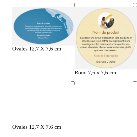
l
r
i
e
a
o
u
n
l
c
g
e
a
e
t
n
f
a
o
r
n
b
o
v
Ovales 12,7 X 7,6 cm
d
c
l
r
i
é
e
a
o
u
n
l
Rond 7,6 x 7,6 cm
g
e
e
t
f
Chargement
Chargement
o
n
c
é
Ovales 12,7 X 7,6 cm