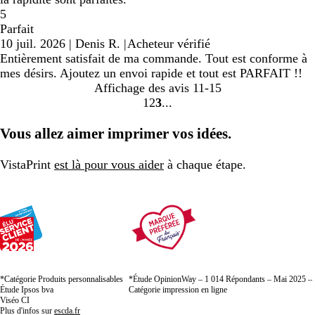
5
Parfait
10 juil. 2026
|
Denis R.
|
Acheteur vérifié
Entièrement satisfait de ma commande. Tout est conforme à
mes désirs. Ajoutez un envoi rapide et tout est PARFAIT !!
Affichage des avis
11-15
1
2
3
Accéder
Accéder
Accéder
à
à
à
Vous allez aimer imprimer vos idées.
la
la
la
page
page
page
VistaPrint
est là pour vous aider
à chaque étape.
*Catégorie Produits personnalisables
*Étude OpinionWay – 1 014 Répondants – Mai 2025 –
Étude Ipsos bva
Catégorie impression en ligne
Viséo CI
Plus d'infos sur
escda.fr