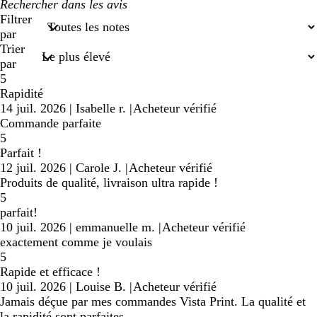
Mes
recherches
Filtrer
saisies
par
Trier
par
5
Rapidité
14 juil. 2026
|
Isabelle r.
|
Acheteur vérifié
Commande parfaite
5
Parfait !
12 juil. 2026
|
Carole J.
|
Acheteur vérifié
Produits de qualité, livraison ultra rapide !
5
parfait!
10 juil. 2026
|
emmanuelle m.
|
Acheteur vérifié
exactement comme je voulais
5
Rapide et efficace !
10 juil. 2026
|
Louise B.
|
Acheteur vérifié
Jamais déçue par mes commandes Vista Print. La qualité et
la rapidité sont parfaites.