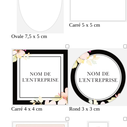
Carré 5 x 5 cm
Ovale 7,5 x 5 cm
n
b
g
g
c
n
b
g
g
c
Carré 4 x 4 cm
Rond 3 x 3 cm
o
l
r
r
r
o
l
r
r
r
i
e
i
i
è
i
e
i
i
è
r
u
s
s
m
r
u
s
s
m