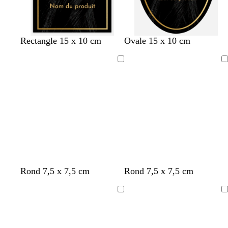
Rectangle 15 x 10 cm
Ovale 15 x 10 cm
Chargement
Chargement
c
m
f
v
t
c
c
l
c
Rond 7,5 x 7,5 cm
Rond 7,5 x 7,5 cm
r
a
a
e
u
r
r
i
r
è
r
u
r
r
è
è
l
è
Chargement
Chargement
m
r
v
t
q
m
m
a
m
e
o
e
f
u
e
e
s
e
n
o
o