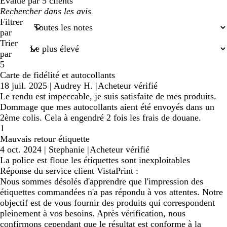
Évalué par 5 clients
Mes
recherches
Filtrer
saisies
par
Trier
par
5
Carte de fidélité et autocollants
18 juil. 2025
|
Audrey H.
|
Acheteur vérifié
Le rendu est impeccable, je suis satisfaite de mes produits.
Dommage que mes autocollants aient été envoyés dans un
2ème colis. Cela à engendré 2 fois les frais de douane.
1
Mauvais retour étiquette
4 oct. 2024
|
Stephanie
|
Acheteur vérifié
La police est floue les étiquettes sont inexploitables
Réponse du service client VistaPrint :
Nous sommes désolés d'apprendre que l'impression des
étiquettes commandées n'a pas répondu à vos attentes. Notre
objectif est de vous fournir des produits qui correspondent
pleinement à vos besoins. Après vérification, nous
confirmons cependant que le résultat est conforme à la