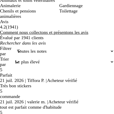
Animaux et soins vétérinaires
Animalerie
Gardiennage
Chenils et pensions
Toilettage
animalières
Avis
1941
4.2
(
1941
)
avis
Comment nous collectons et présentons les avis
Évalué par 1941 clients
Mes
recherches
Filtrer
saisies
par
Trier
par
5
Parfait
21 juil. 2026
|
Tiffora P.
|
Acheteur vérifié
Très bon stickers
5
commande
21 juil. 2026
|
valerie m.
|
Acheteur vérifié
tout est parfait comme d'habitude
5