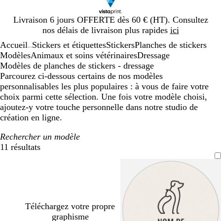
Diapositive
Livraison 6 jours OFFERTE dès 60 € (HT). Consultez
1
nos délais de livraison plus rapides
ici
sur
Accueil
Stickers et étiquettes
Stickers
Planches de stickers
1
...
Modèles
Animaux et soins vétérinaires
Dressage
Modèles de planches de stickers - dressage
Parcourez ci-dessous certains de nos modèles
personnalisables les plus populaires : à vous de faire votre
choix parmi cette sélection. Une fois votre modèle choisi,
ajoutez-y votre touche personnelle dans notre studio de
création en ligne.
Rechercher un modèle
11 résultats
Filtres
Téléchargez votre propre
graphisme