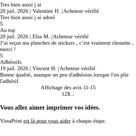
Tres bien aussi j ai
20 juil. 2026
|
Valentine H.
|
Acheteur vérifié
Tres bien aussi j ai adoré
5
Au top
20 juil. 2026
|
Elsa M.
|
Acheteur vérifié
J’ai reçus ma planches de stickers , c’est vraiment chouette ,
merci !
5
Adhéssifs
19 juil. 2026
|
Vincent H.
|
Acheteur vérifié
Bonne qualité, manque un peu d'adhésion lorsque l'on plie
l'adhésif.
Affichage des avis
11-15
1
2
3
Accéder
Accéder
Accéder
à
à
à
Vous allez aimer imprimer vos idées.
la
la
la
page
page
page
VistaPrint
est là pour vous aider
à chaque étape.