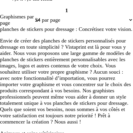
e
o
r
e
e
o
u
i
1
a
r
r
s
r
Page
s
Graphismes par
n
t
r
e
q
1
e
page
g
d
a
u
planches de stickers pour dressage : Concrétisez votre vision.
e
’
c
o
e
o
i
Envie de créer des planches de stickers personnalisés pour
a
t
s
dressage en toute simplicité ? Vistaprint est là pour vous y
u
t
e
aider. Nous vous proposons une large gamme de modèles de
a
planches de stickers entièrement personnalisables avec les
images, logos et autres contenus de votre choix. Vous
souhaitez utiliser votre propre graphisme ? Aucun souci :
avec notre fonctionnalité d’importation, vous pourrez
importer votre graphisme et vous concentrer sur le choix des
produits correspondant à vos besoins. Nos graphistes
professionnels peuvent même vous aider à donner un style
totalement unique à vos planches de stickers pour dressage.
Quels que soient vos besoins, nous sommes à vos côtés et
votre satisfaction est toujours notre priorité ! Prêt à
commencer la création ? Nous aussi !