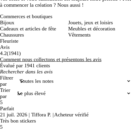
à commencer la création ? Nous aussi !
Commerces et boutiques
Bijoux
Jouets, jeux et loisirs
Cadeaux et articles de fête
Meubles et décoration
Chaussures
Vêtements
Fleuriste
Avis
1941
4.2
(
1941
)
avis
Comment nous collectons et présentons les avis
Évalué par 1941 clients
Mes
recherches
Filtrer
saisies
par
Trier
par
5
Parfait
21 juil. 2026
|
Tiffora P.
|
Acheteur vérifié
Très bon stickers
5