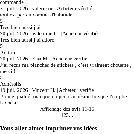
commande
21 juil. 2026
|
valerie m.
|
Acheteur vérifié
tout est parfait comme d'habitude
5
Tres bien aussi j ai
20 juil. 2026
|
Valentine H.
|
Acheteur vérifié
Tres bien aussi j ai adoré
5
Au top
20 juil. 2026
|
Elsa M.
|
Acheteur vérifié
J’ai reçus ma planches de stickers , c’est vraiment chouette ,
merci !
5
Adhéssifs
19 juil. 2026
|
Vincent H.
|
Acheteur vérifié
Bonne qualité, manque un peu d'adhésion lorsque l'on plie
l'adhésif.
Affichage des avis
11-15
1
2
3
Accéder
Accéder
Accéder
à
à
à
Vous allez aimer imprimer vos idées.
la
la
la