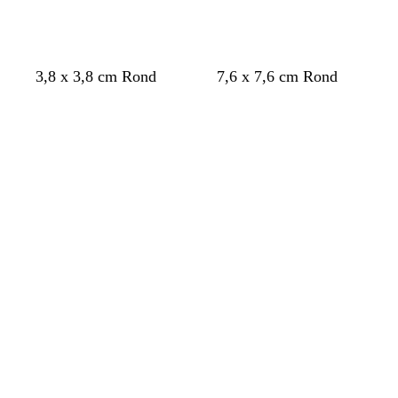
g
g
3,8 x 3,8 cm Rond
7,6 x 7,6 cm Rond
r
r
Chargement
Chargement
i
i
s
s
f
f
o
o
n
n
c
c
é
é