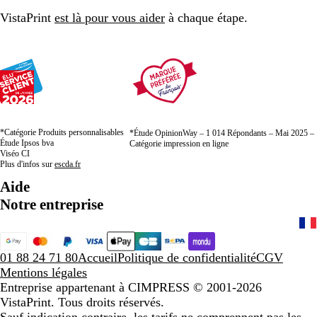
page
page
page
VistaPrint
est là pour vous aider
à chaque étape.
*Catégorie Produits personnalisables
*Étude OpinionWay – 1 014 Répondants – Mai 2025 –
Étude Ipsos bva
Catégorie impression en ligne
Viséo CI
Plus d'infos sur
escda.fr
Aide
Notre entreprise
01 88 24 71 80
Accueil
Politique de confidentialité
CGV
Mentions légales
Entreprise appartenant à CIMPRESS
© 2001-2026
VistaPrint. Tous droits réservés.