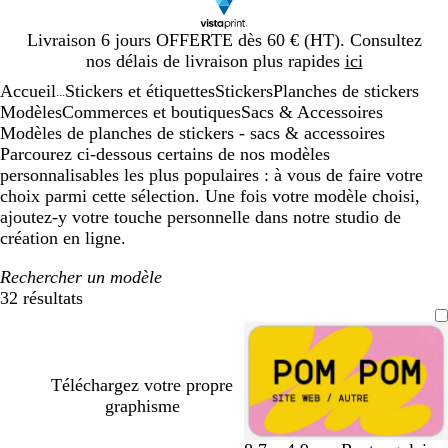
Diapositive
Livraison 6 jours OFFERTE dès 60 € (HT). Consultez
1
nos délais de livraison plus rapides
ici
sur
Accueil
Stickers et étiquettes
Stickers
Planches de stickers
1
...
Modèles
Commerces et boutiques
Sacs & Accessoires
Modèles de planches de stickers - sacs & accessoires
Parcourez ci-dessous certains de nos modèles
personnalisables les plus populaires : à vous de faire votre
choix parmi cette sélection. Une fois votre modèle choisi,
ajoutez-y votre touche personnelle dans notre studio de
création en ligne.
Rechercher un modèle
32 résultats
Filtres
Téléchargez votre propre
graphisme