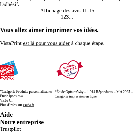
l'adhésif.
Affichage des avis
11-15
1
2
3
aller
aller
aller
à
à
à
Vous allez aimer imprimer vos idées.
la
la
la
page
page
page
VistaPrint
est là pour vous aider
à chaque étape.
1
2
3
*Catégorie Produits personnalisables
*Étude OpinionWay – 1 014 Répondants – Mai 2025 –
Étude Ipsos bva
Catégorie impression en ligne
Viséo CI
Plus d'infos sur
escda.fr
Aide
Notre entreprise
Trustpilot