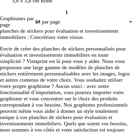
j
b
r
b
v
r
3,8 x 3,8 cm Rond
l
o
o
a
l
o
l
e
o
a
n
n
1
u
e
s
e
r
s
Page
i
c
c
Graphismes par
n
u
e
u
t
e
1
r
é
é
page
e
c
f
d
planches de stickers pour évaluation et investissements
a
o
’
immobiliers : Concrétisez votre vision.
n
n
e
a
c
a
Envie de créer des planches de stickers personnalisés pour
r
é
u
évaluation et investissements immobiliers en toute
d
simplicité ? Vistaprint est là pour vous y aider. Nous vous
proposons une large gamme de modèles de planches de
stickers entièrement personnalisables avec les images, logos
et autres contenus de votre choix. Vous souhaitez utiliser
votre propre graphisme ? Aucun souci : avec notre
fonctionnalité d’importation, vous pourrez importer votre
graphisme et vous concentrer sur le choix des produits
correspondant à vos besoins. Nos graphistes professionnels
peuvent même vous aider à donner un style totalement
unique à vos planches de stickers pour évaluation et
investissements immobiliers. Quels que soient vos besoins,
nous sommes à vos côtés et votre satisfaction est toujours