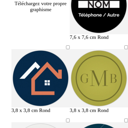
Téléchargez votre propre
graphisme
7,6 x 7,6 cm Rond
b
n
n
é
v
d
m
b
c
f
3,8 x 3,8 cm Rond
3,8 x 3,8 cm Rond
l
o
o
m
i
o
a
l
r
a
e
i
i
e
o
r
r
e
è
u