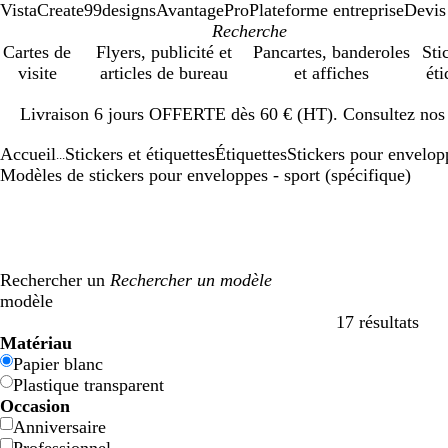
VistaCreate
99designs
AvantagePro
Plateforme entreprise
Devis
Cartes de
Flyers, publicité et
Pancartes, banderoles
Sti
visite
articles de bureau
et affiches
éti
Diapositive
Livraison 6 jours OFFERTE dès 60 € (HT). Consultez nos d
1
sur
Accueil
Stickers et étiquettes
Étiquettes
Stickers pour envelop
1
...
Modèles de stickers pour enveloppes - sport (spécifique)
Rechercher un
modèle
17 résultats
Filtres
Matériau
Papier blanc
Plastique transparent
Occasion
Anniversaire