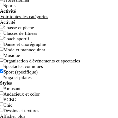
Professionnel
Sports
Activité
Voir toutes les catégories
Activité
Chasse et pêche
Classes de fitness
Coach sportif
Danse et chorégraphie
Mode et mannequinat
b
v
b
g
n
Musique
l
e
l
r
o
Organisation d'événements et spectacles
a
r
a
i
i
Spectacles comiques
n
t
n
s
r
Sport (spécifique)
c
f
c
f
Yoga et pilates
o
o
Styles
r
n
Amusant
ê
c
Audacieux et color
t
é
BCBG
Chic
Dessins et textures
Afficher plus