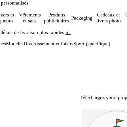
 personnalisés
ckers et
Vêtements
Produits
Cadeaux et
Packaging
quettes
et sacs
publicitaires
livres photo
élais de livraison plus rapides
ici
pes
Modèles
Divertissement et loisirs
Sport (spécifique)
Téléchargez votre pro