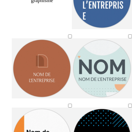
graphisme
b
o
b
s
m
l
r
l
a
a
e
a
e
u
g
u
n
u
m
e
f
g
c
o
n
o
e
a
n
t
n
n
a
c
a
é
r
d
t
f
v
r
c
b
b
t
b
b
e
a
e
o
r
l
l
e
l
l
r
u
r
s
è
e
a
r
a
a
r
v
t
e
m
u
n
r
n
n
a
e
d
c
e
c
c
a
c
c