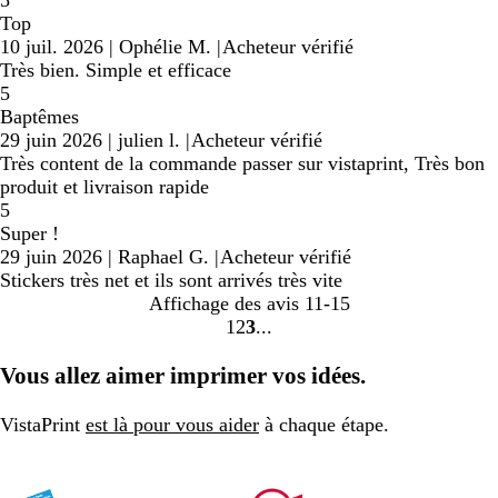
5
Top
10 juil. 2026
|
Ophélie M.
|
Acheteur vérifié
Très bien. Simple et efficace
5
Baptêmes
29 juin 2026
|
julien l.
|
Acheteur vérifié
Très content de la commande passer sur vistaprint, Très bon
produit et livraison rapide
5
Super !
29 juin 2026
|
Raphael G.
|
Acheteur vérifié
Stickers très net et ils sont arrivés très vite
Affichage des avis
11-15
1
2
3
Accéder
Accéder
Accéder
à
à
à
Vous allez aimer imprimer vos idées.
la
la
la
page
page
page
VistaPrint
est là pour vous aider
à chaque étape.