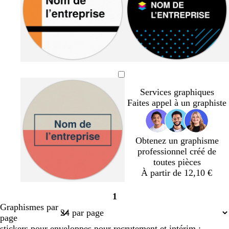
c
’
l
l
c
o
e
a
a
o
t
a
i
i
t
t
u
r
r
t
a
a
o
j
r
b
g
n
g
t
b
g
r
a
o
l
r
o
r
u
l
r
a
u
s
e
i
i
i
r
e
i
Services graphiques
n
n
e
u
s
r
s
q
u
s
Faites appel à un graphiste
g
e
c
f
u
c
f
e
l
o
o
a
o
a
n
i
n
n
Obtenez un graphisme
i
c
s
a
c
professionnel créé de
r
é
e
r
é
toutes pièces
d
À partir de 12,10 €
s
b
b
r
f
1
a
l
l
o
a
Page
Graphismes par
u
a
a
s
u
1
page
m
n
n
e
v
stickers pour enveloppes pour recrutement et intérim :