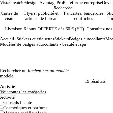
VistaCreate
99designs
AvantagePro
Plateforme entreprise
Devis
Cartes de
Flyers, publicité et
Pancartes, banderoles
Sti
visite
articles de bureau
et affiches
éti
Diapositive
Livraison 6 jours OFFERTE dès 60 € (HT). Consultez nos d
1
sur
Accueil
Stickers et étiquettes
Stickers
Badges autocollants
Mod
1
...
Modèles de badges autocollants - beauté et spa
Rechercher un
modèle
19 résultats
Filtres
Activité
Voir toutes les catégories
Activité
Conseils beauté
Cosmétiques et parfums