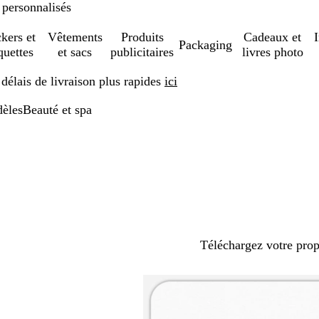
 personnalisés
ckers et
Vêtements
Produits
Cadeaux et
Packaging
quettes
et sacs
publicitaires
livres photo
élais de livraison plus rapides
ici
èles
Beauté et spa
Téléchargez votre pro