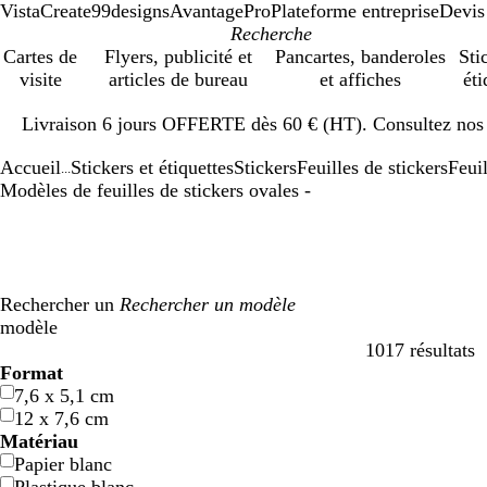
VistaCreate
99designs
AvantagePro
Plateforme entreprise
Devis
Cartes de
Flyers, publicité et
Pancartes, banderoles
Sti
visite
articles de bureau
et affiches
éti
Diapositive
Livraison 6 jours OFFERTE dès 60 € (HT). Consultez nos d
1
sur
Accueil
Stickers et étiquettes
Stickers
Feuilles de stickers
Feuil
1
...
Modèles de feuilles de stickers ovales -
Rechercher un
modèle
1017 résultats
Filtres
Format
7,6 x 5,1 cm
12 x 7,6 cm
Matériau
Papier blanc