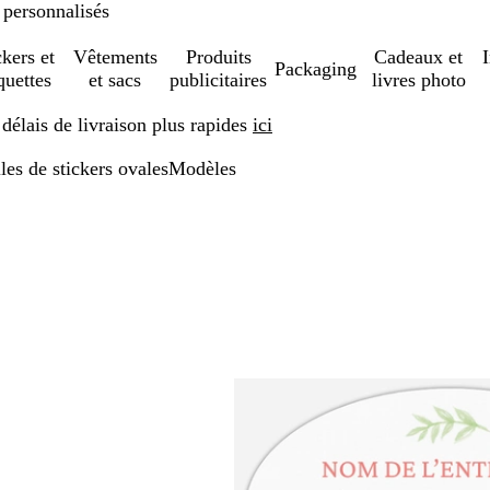
 personnalisés
ckers et
Vêtements
Produits
Cadeaux et
Packaging
quettes
et sacs
publicitaires
livres photo
élais de livraison plus rapides
ici
les de stickers ovales
Modèles