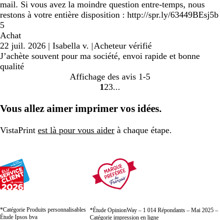
mail. Si vous avez la moindre question entre-temps, nous
restons à votre entière disposition : http://spr.ly/63449BEsj5b
5
Achat
22 juil. 2026
|
Isabella v.
|
Acheteur vérifié
J’achète souvent pour ma société, envoi rapide et bonne
qualité
Affichage des avis
1-5
1
2
3
Accéder
Accéder
Accéder
à
à
à
Vous allez aimer imprimer vos idées.
la
la
la
page
page
page
VistaPrint
est là pour vous aider
à chaque étape.
*Catégorie Produits personnalisables
*Étude OpinionWay – 1 014 Répondants – Mai 2025 –
Étude Ipsos bva
Catégorie impression en ligne