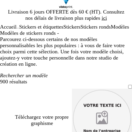
Diapositive
Livraison 6 jours OFFERTE dès 60 € (HT). Consultez
1
nos délais de livraison plus rapides
ici
sur
Accueil
Stickers et étiquettes
Stickers
Stickers ronds
Modèles
1
...
Modèles de stickers ronds -
Parcourez ci-dessous certains de nos modèles
personnalisables les plus populaires : à vous de faire votre
choix parmi cette sélection. Une fois votre modèle choisi,
ajoutez-y votre touche personnelle dans notre studio de
création en ligne.
Rechercher un modèle
900 résultats
Filtres
Téléchargez votre propre
graphisme