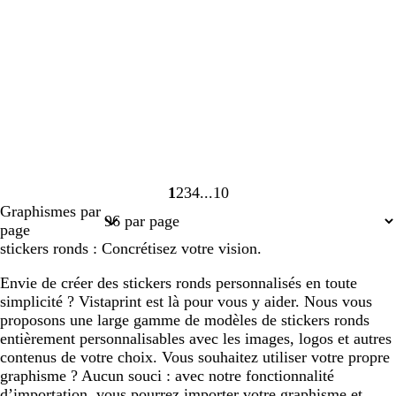
1
2
3
4
10
Page
Page
Page
Page
Page
Graphismes par
1
2
3
4
10
page
stickers ronds : Concrétisez votre vision.
Envie de créer des stickers ronds personnalisés en toute
simplicité ? Vistaprint est là pour vous y aider. Nous vous
proposons une large gamme de modèles de stickers ronds
entièrement personnalisables avec les images, logos et autres
contenus de votre choix. Vous souhaitez utiliser votre propre
graphisme ? Aucun souci : avec notre fonctionnalité
d’importation, vous pourrez importer votre graphisme et