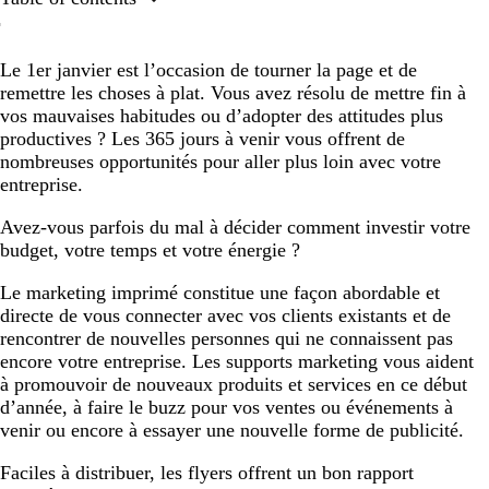
Faciles à distribuer, les flyers offrent un bon rapport
qualité/prix
Le 1er janvier est l’occasion de tourner la page et de
remettre les choses à plat. Vous avez résolu de mettre fin à
À exposer, envoyer ou distribuer, les cartes postales
vos mauvaises habitudes ou d’adopter des attitudes plus
sont polyvalentes
productives ? Les 365 jours à venir vous offrent de
Les dépliants vous donnent de l’espace pour parler de
nombreuses opportunités pour aller plus loin avec votre
votre entreprise
entreprise.
Les sacs fourre-tout donnent de la visibilité à votre
Avez-vous parfois du mal à décider comment investir votre
marque
budget, votre temps et votre énergie ?
Le marketing imprimé constitue une façon abordable et
directe de vous connecter avec vos clients existants et de
rencontrer de nouvelles personnes qui ne connaissent pas
encore votre entreprise. Les supports marketing vous aident
à promouvoir de nouveaux produits et services en ce début
d’année, à faire le buzz pour vos ventes ou événements à
venir ou encore à essayer une nouvelle forme de publicité.
Faciles à distribuer, les flyers offrent un bon rapport