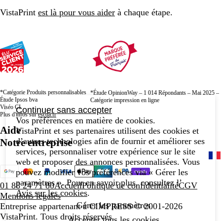
VistaPrint
est là pour vous aider
à chaque étape.
*Catégorie Produits personnalisables
*Étude OpinionWay – 1 014 Répondants – Mai 2025 –
Étude Ipsos bva
Catégorie impression en ligne
Viséo CI
Continuer sans accepter
Plus d'infos sur
escda.fr
Vos préférences en matière de cookies.
Aide
VistaPrint et ses partenaires utilisent des cookies et
d’autres technologies afin de fournir et améliorer ses
Notre entreprise
services, personnaliser votre expérience sur le site
web et proposer des annonces personnalisées. Vous
pouvez modifier vos préférences via « Gérer les
paramètres ». Pour en savoir plus, consultez l’
01 88 24 71 80
Accueil
Politique de confidentialité
CGV
Avis sur les cookies
.
Mentions légales
Gérer les paramètres
Entreprise appartenant à CIMPRESS
© 2001-2026
VistaPrint. Tous droits réservés.
Accepter tous les cookies