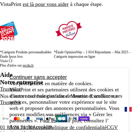
VistaPrint
est là pour vous aider
à chaque étape.
*Catégorie Produits personnalisables
*Étude OpinionWay – 1 014 Répondants – Mai 2025 –
Étude Ipsos bva
Catégorie impression en ligne
Viséo CI
Plus d'infos sur
escda.fr
Aide
Continuer sans accepter
Notre entreprise
Vos préférences en matière de cookies.
Trustpilot
VistaPrint et ses partenaires utilisent des cookies et
d’autres technologies afin de fournir et améliorer ses
Nos clients nous font confiance. Mention Excellent sur
services, personnaliser votre expérience sur le site
Trustpilot
web et proposer des annonces personnalisées. Vous
pouvez modifier vos préférences via « Gérer les
paramètres ». Pour en savoir plus, consultez l’
Avis sur les cookies
.
01 88 24 71 80
Accueil
Politique de confidentialité
CGV