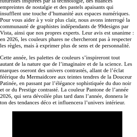
futuristes inspirées par la technologie, des nuances
6. Choc néon
empreintes de nostalgie et des pastels apaisants qui
7. Brun rétro
insufflent une touche d’humanité aux espaces numériques.
Pour vous aider à y voir plus clair, nous avons interrogé la
8. Incandescence thermique
communauté de graphistes indépendants de 99designs par
Vista, ainsi que nos propres experts. Leur avis est unanime :
Comment utiliser les tendances de couleurs 2026 pour
en 2026, les couleurs phares ne chercheront pas à respecter
votre marque
les règles, mais à exprimer plus de sens et de personnalité.
Cette année, les palettes de couleurs s’inspireront tout
autant de la nature que de l’imaginaire et de la science. Les
marques oseront des univers contrastés, allant de l’éclat
féérique du Mermaidcore aux teintes tendres de la Douceur
Patinée, en passant par l’élégance sophistiquée du duo noir
et or du Prestige contrasté. La couleur Pantone de l’année
2026, qui sera dévoilée plus tard dans l’année, donnera le
ton des tendances déco et influencera l’univers intérieur.